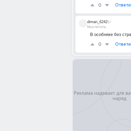
0
Ответи
diman_6242
1г
Мыслитель
В особняке без стр
0
Ответи