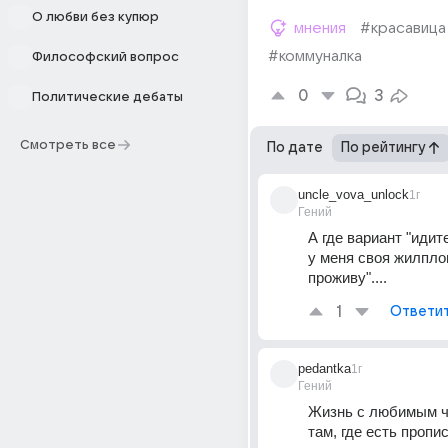
О любви без купюр
мнения
#красавица
#коммуналка
Философский вопрос
0
3
Политические дебаты
Смотреть все
По дате
По рейтингу
uncle_vova_unlock
1г
Гений
А где вариант "идите
у меня своя жилплощ
проживу"....
1
Ответи
pedantka
1г
Гений
Жизнь с любимым ч
там, где есть пропис