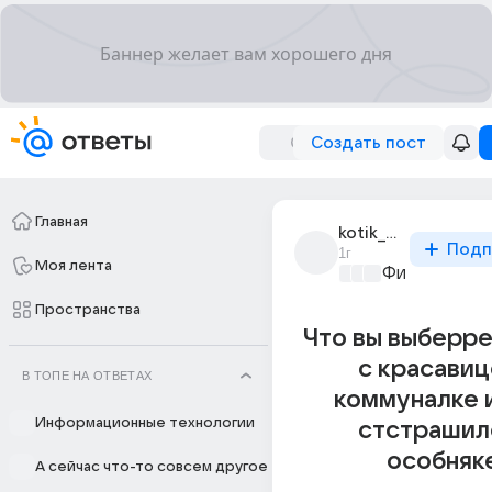
Создать пост
Главная
kotik_bratik
Подп
1г
Моя лента
Философски
Пространства
Что вы выберре
с красавиц
В ТОПЕ НА ОТВЕТАХ
коммуналке 
Информационные технологии
стстрашил
особняк
А сейчас что-то совсем другое