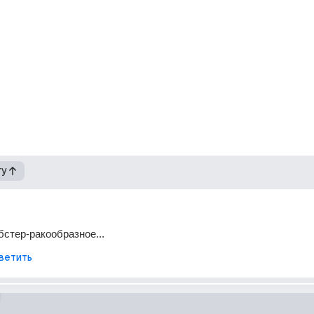
гу
бстер-ракообразное...
ветить