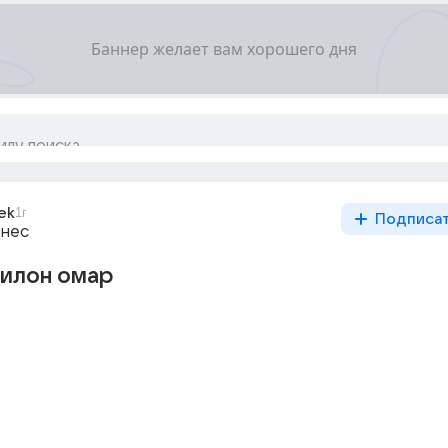
ek
1г
Подписа
знес
вилон омар