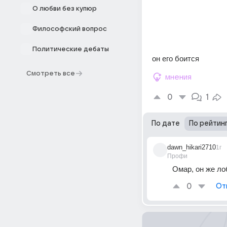
О любви без купюр
Философский вопрос
Политические дебаты
он его боится
Смотреть все
мнения
0
1
По дате
По рейтин
dawn_hikari2710
1г
Профи
Омар, он же ло
0
От