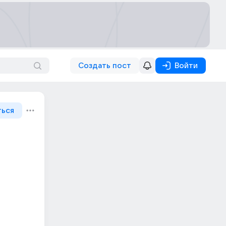
Создать пост
Войти
ться