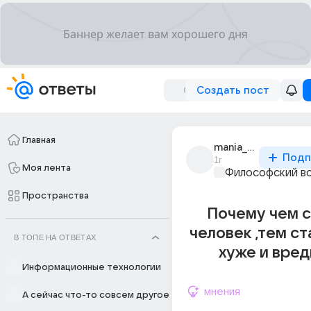
Создать пост
Главная
mania_shi_2
Подп
1г
Моя лента
Философский в
Пространства
Почему чем 
человек ,тем с
В ТОПЕ НА ОТВЕТАХ
хуже и вред
Информационные технологии
мнения
А сейчас что-то совсем другое