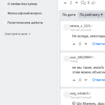
2
5
О любви без купюр
Философский вопрос
По дате
По рейтингу
Политические дебаты
tatiana_s_1121
1г
Просветленный
Смотреть все
Не всегда, некотор
0
Ответи
user_186239947
1г
Гений
не мы такие..жизнЪ т
этим можно объясн
0
Ответи
serg_mihalich
1г
Просветленный
🤭 Шо Манюнь, фдул