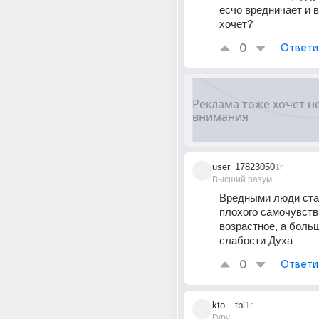
есчо вредничает и в
хочет?
0
Ответи
user_17823050
1г
Высший разум
Вредными люди стан
плохого самочувстви
возрастное, а боль
слабости Духа
0
Ответи
kto__tbl
1г
Гуру