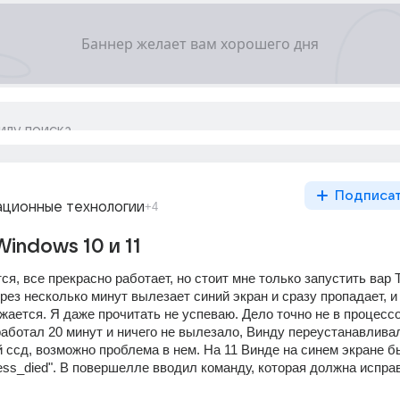
Подписа
ционные технологии
+4
indows 10 и 11
я, все прекрасно работает, но стоит мне только запустить вар Т
ерез несколько минут вылезает синий экран и сразу пропадает, и 
ается. Я даже прочитать не успеваю. Дело точно не в процессор
аботал 20 минут и ничего не вылезало, Винду переустанавливал
 ссд, возможно проблема в нем. На 11 Винде на синем экране б
cess_died". В повершелле вводил команду, которая должна исправи