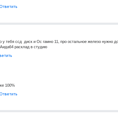
Ответить
о у тебя ссд  диск и Ос гамно 11, про остальное железо нужно до
 Аида64 расклад в студию
ветить
ке 100%
Ответить