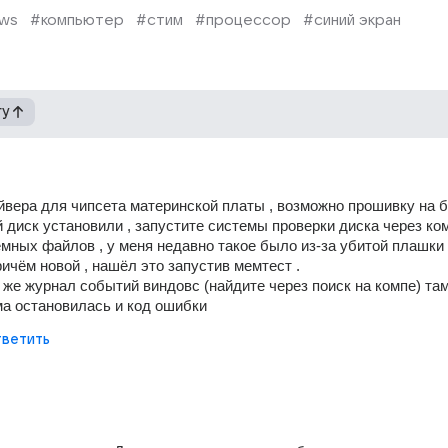
ws
#компьютер
#стим
#процессор
#синий экран
гу
вера для чипсета материнской платы , возможно прошивку на би
 диск установили , запустите системы проверки диска через ко
емных файлов , у меня недавно такое было из-за убитой плашки 
ричём новой , нашёл это запустив мемтест .
 же журнал событий виндовс (найдите через поиск на компе) там
а остановилась и код ошибки
ветить