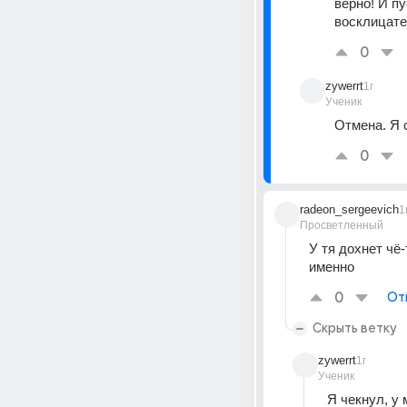
верно! И п
восклицате
0
zywerrt
1г
Ученик
Отмена. Я с
0
radeon_sergeevich
1
Просветленный
У тя дохнет чё
именно
0
От
Скрыть ветку
zywerrt
1г
Ученик
Я чекнул, у 