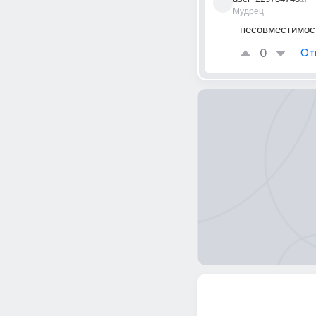
Мудрец
несовместимос
0
От