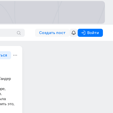
Создать пост
Войти
ться
андер 
е, 
. 
ыла 
ть это, 