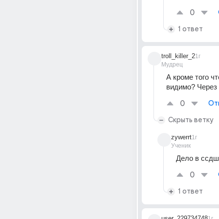
0
1 ответ
troll_killer_2
1г
Мудрец
А кроме того чт
видимо? Через
0
От
Скрыть ветку
zywerrt
1г
Ученик
Дело в ссдш
0
1 ответ
user_229734748
1г