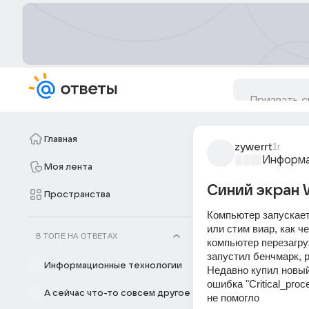
Главная
zywerrt
1г
Информа
Моя лента
Синий экран W
Пространства
Компьютер запускаетс
или стим виар, как ч
В ТОПЕ НА ОТВЕТАХ
компьютер перезагруж
запустил бенчмарк, р
Информационные технологии
Недавно купил новый
ошибка "Critical_pro
А сейчас что-то совсем другое
не помогло