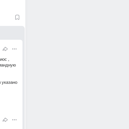
ос , 
мандную 
 указано 