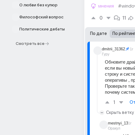
О любви без купюр
мнения
#windo
Философский вопрос
0
11
Политические дебаты
По дате
По рейтин
Смотреть все
dmitrii_31362
1г
Гуру
Обновите драй
если вы новый
строку и сист
оперативы , п
Проверьте так
почему систем
1
От
Скрыть ветку
mestnyi_13
1г
Оракул