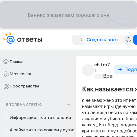
Создать пост
Главная
chiter777_12
Подп
1г
Моя лента
Время игр
+1
Пространства
Как называется 
я не знаю жанр это ит нет, 
В ТОПЕ НА ОТВЕТАХ
называют игры где нужно о
что ли лица бегать по каки
Информационные технологии
локациям и убивать боссов
капхед, Кэт берд, маджика
А сейчас что-то совсем другое
критикал и тому подобное
ниже прикрепила пример