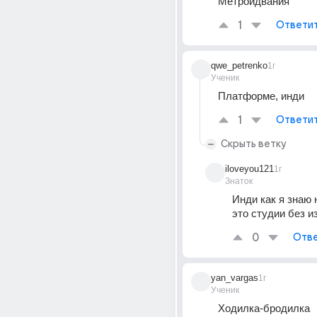
Метроидвания
1
Ответи
qwe_petrenko
1г
Ученик
Платформе, инди
1
Ответи
Скрыть ветку
iloveyou121
1г
Знаток
Инди как я знаю н
это студии без и
0
Отве
yan_vargas
1г
Ученик
Ходилка-бродилка