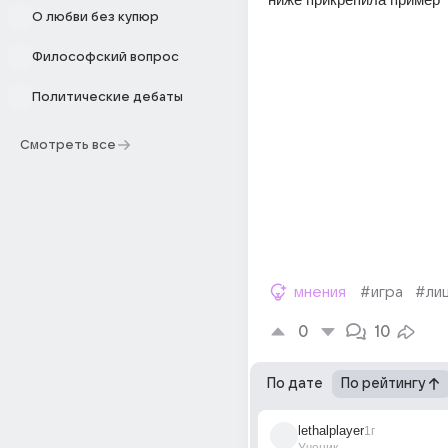
О любви без купюр
Философский вопрос
Политические дебаты
Смотреть все
мнения
#игра
#ли
0
10
По дате
По рейтингу
lethalplayer
1г