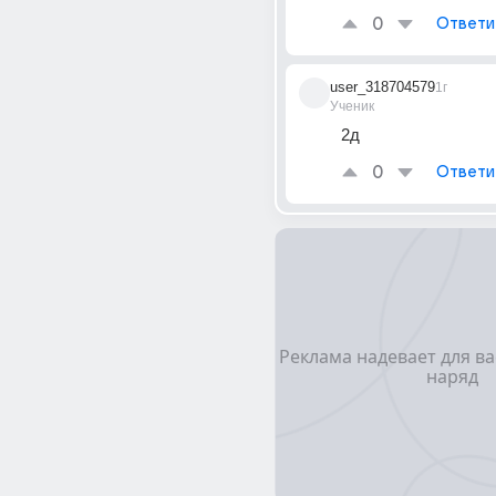
0
Ответи
user_318704579
1г
Ученик
2д
0
Ответи