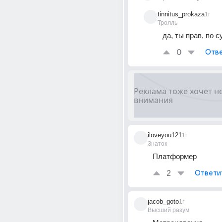
tinnitus_prokaza
1г
Тролль
да, ты прав, по с
0
Отве
iloveyou121
1г
Знаток
Платформер
2
Ответи
jacob_goto
1г
Высший разум