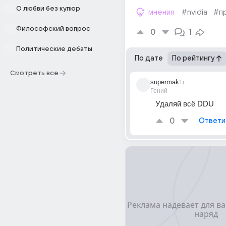
О любви без купюр
мнения
#nvidia
#п
Философский вопрос
0
1
Политические дебаты
По дате
По рейтингу
Смотреть все
supermak
1г
Гений
Удаляй всё DDU
0
Ответи