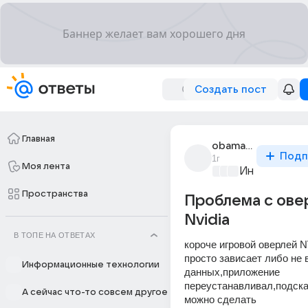
Создать пост
Главная
obama_228_7
Подп
1г
Моя лента
Информацио
Пространства
Проблема с ове
Nvidia
В ТОПЕ НА ОТВЕТАХ
короче игровой оверлей N
просто зависает либо не в
Информационные технологии
данных,приложение 
переустанавливал,подска
А сейчас что-то совсем другое
можно сделать