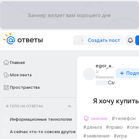
Создать пост
Главная
egor_alexandrovi
1г
Подп
Моя лента
Изменено
Смартфоны
+
Пространства
Я хочу купить
В ТОПЕ НА ОТВЕТАХ
мнения
#телефон
Информационные технологии
#деньги
#право
#опе
А сейчас что-то совсем другое
#заявление
#игра