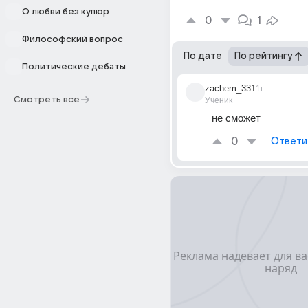
О любви без купюр
0
1
Философский вопрос
По дате
По рейтингу
Политические дебаты
zachem_331
1г
Смотреть все
Ученик
не сможет
0
Ответи