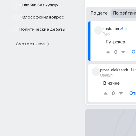
О любви без купюр
По дате
По рейтин
Философский вопрос
kastratorr
1г
Политические дебаты
Гуру
Рутрекер
Смотреть все
0
О
prost_aleksandr_1
1г
Оракул
В чэчне
0
От