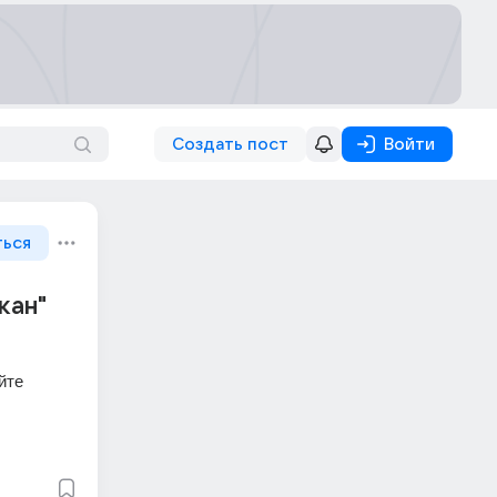
Создать пост
Войти
ться
кан"
те 