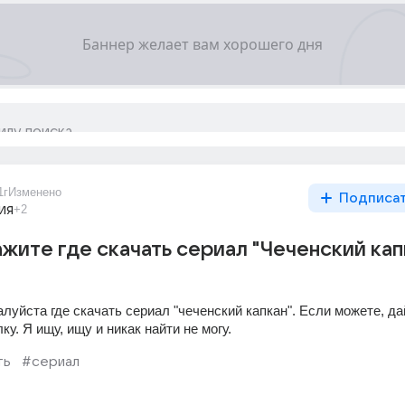
1г
Изменено
Подписа
ия
+2
ажите где скачать сериал "Чеченский кап
уйста где скачать сериал "чеченский капкан". Если можете, дай
у. Я ищу, ищу и никак найти не могу.
ть
#сериал