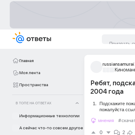
Главная
russiansamurai
Киноман
Моя лента
Ребят, подск
Пространства
2004 года
Подскажите пожал
В ТОПЕ НА ОТВЕТАХ
пожалуйста ссылк
Информационные технологии
мнения
#скача
А сейчас что-то совсем другое
0
2