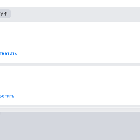
гу
тветить
ветить