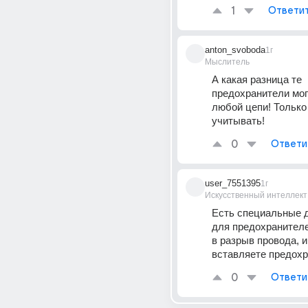
1
Ответи
anton_svoboda
1г
Мыслитель
А какая разница те 
предохранители могу
любой цепи! Только 
учитывать!
0
Ответи
user_7551395
1г
Искусственный интеллект
Есть специальные д
для предохранителе
в разрыв провода, и 
вставляете предохр
0
Ответи