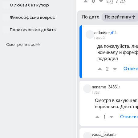
0
7
О любви без купюр
По дате
По рейтингу
Философский вопрос
Политические дебаты
artkaiser
1г
Гений
Смотреть все
да пожалуйста, ли
номиналу и формф
подходил
2
Ответ
noname_3436
1г
Гуру
Смотря в какую цепь
нормально. Для стар
1
Ответи
vasia_bakin
1г