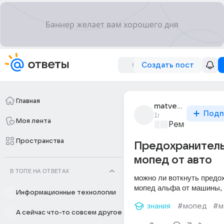
Создать пост
Главная
matvey_naumov_4
Подп
1г
Моя лента
Ремонт и обс
Пространства
Предохранитель
мопед от авто
В ТОПЕ НА ОТВЕТАХ
можно ли воткнуть предох
мопед альфа от машины, 
Информационные технологии
знания
#мопед
#м
А сейчас что-то совсем другое