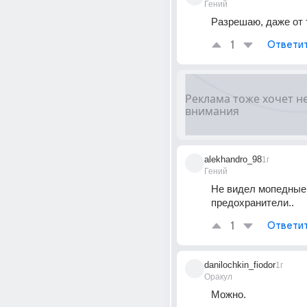
Гений
Разрешаю, даже от 
1
Ответи
alekhandro_98
1г
Гений
Не видел мопедные 
предохранители..
1
Ответи
danilochkin_fiodor
1г
Оракул
Можно.