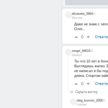
elizaveta_3964
1г
Мастер
Даже не знаю с чего 
Олег...
0
Ответи
sergei_84615
1г
Оракул
Ты что 10 лет в бол
Выглядишь жалко. Е
не написал я бы под
девка. Спортом зай
0
Ответи
Скрыть ветку
oleg_kuzmin_2000
1г
Ученик