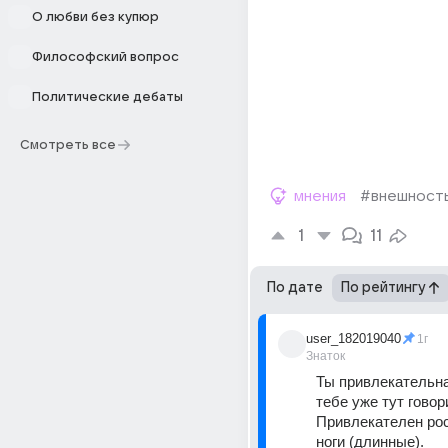
О любви без купюр
Философский вопрос
Политические дебаты
Смотреть все
мнения
#внешност
1
11
По дате
По рейтингу
user_182019040
1г
Знаток
Ты привлекательна
тебе уже тут говори
Привлекателен рост
ноги (длинные).