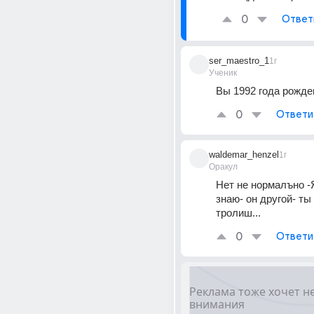
0
Ответ
ser_maestro_1
1г
Ученик
Вы 1992 года рожде
0
Ответи
waldemar_henzel
1г
Оракул
Нет не нормалъно -
знаю- он другой- ты 
тролиш...
0
Ответи