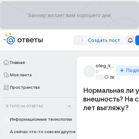
Создать пост
Главная
oleg_kuzmin_2000
Подп
1г
Моя лента
О любви без 
Пространства
Нормальная ли у
внешность? На с
В ТОПЕ НА ОТВЕТАХ
лет выгляжу?
Информационные технологии
А сейчас что-то совсем другое