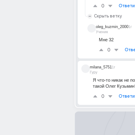
0
Ответи
Скрыть ветку
oleg_kuzmin_2000
1г
Ученик
Мне 32
0
Отве
milana_5751
1г
Гуру
Я что-то никак не пой
такой Олег Кузьмин
0
Ответи