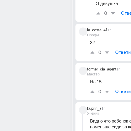
Я девушка
0
Отве
la_costa_41
1г
Профи
32
0
Ответи
former_cia_agent
1г
Мастер
На 15
0
Ответи
kuprin_7
1г
Ученик
Видно что ребенок е
поменьше сиди за 