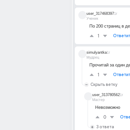
user_317468397
1г
Ученик
По 200 страниц в д
1
Ответи
simulyantka
1г
Мудрец
Прочитай за один д
1
Ответи
Скрыть ветку
user_313780562
1г
Мастер
Невозможно
0
Отве
3 ответа