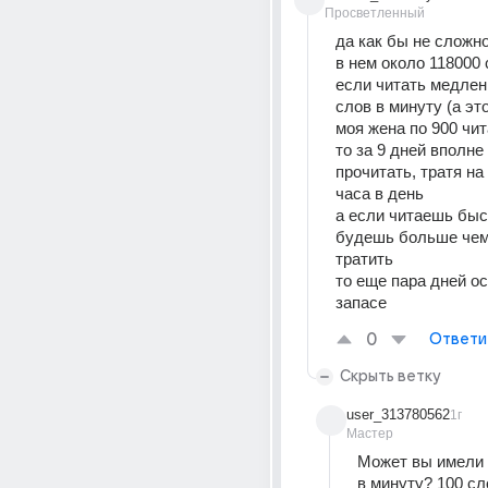
Просветленный
да как бы не сложн
в нем около 118000
если читать медленн
слов в минуту (а эт
моя жена по 900 чит
то за 9 дней вполне 
прочитать, тратя на э
часа в день
а если читаешь быс
будешь больше чем 
тратить
то еще пара дней ос
запасе
0
Ответи
Скрыть ветку
user_313780562
1г
Мастер
Может вы имели 
в минуту? 100 сло