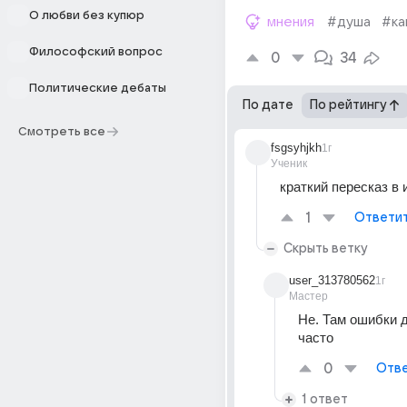
О любви без купюр
мнения
#душа
#ка
Философский вопрос
0
34
Политические дебаты
По дате
По рейтингу
Смотреть все
fsgsyhjkh
1г
Ученик
краткий пересказ в 
1
Ответи
Скрыть ветку
user_313780562
1г
Мастер
Не. Там ошибки д
часто
0
Отве
1 ответ