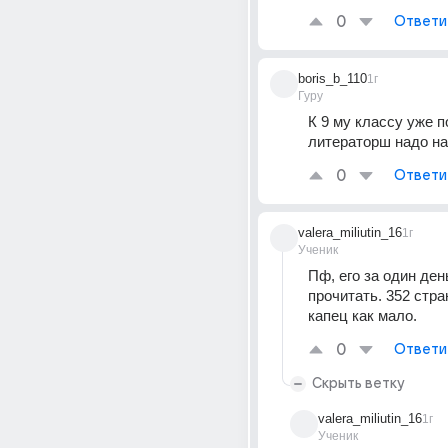
0
Ответи
boris_b_110
1г
Гуру
К 9 му классу уже п
литераторш надо н
0
Ответи
valera_miliutin_16
1г
Ученик
Пф, его за один ден
прочитать. 352 стра
капец как мало.
0
Ответи
Скрыть ветку
valera_miliutin_16
1г
Ученик