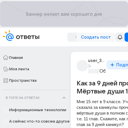
Создать пост
Главная
user_313780562
Подп
1г
Моя лента
Образовател
Пространства
Как за 9 дней п
Мёртвые души 11
В ТОПЕ НА ОТВЕТАХ
Мне 15 лет в 9 классе. Уч
сказала за каникулы проч
Информационные технологии
мёртвые души в полном с
т.е. 11 глав. Скажите, как 
А сейчас что-то совсем другое
глав за 9 дней каникул?