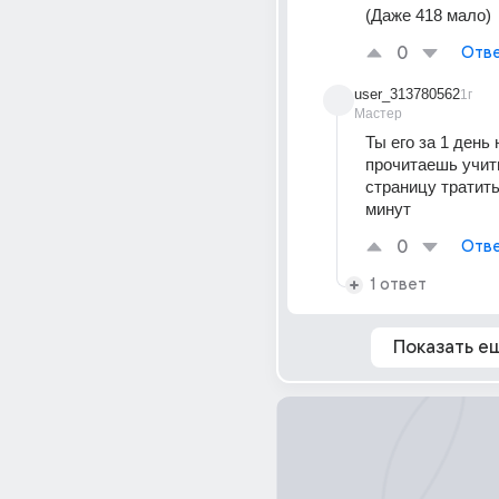
(Даже 418 мало)
0
Отве
user_313780562
1г
Мастер
Ты его за 1 день н
прочитаешь учиты
страницу тратить
минут
0
Отве
1 ответ
Показать е