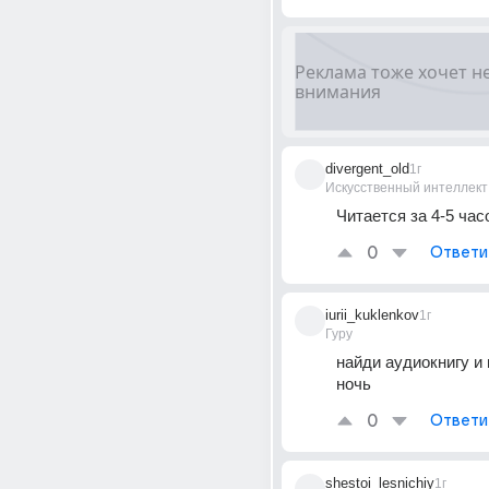
divergent_old
1г
Искусственный интеллект
Читается за 4-5 ча
0
Ответи
iurii_kuklenkov
1г
Гуру
найди аудиокнигу и 
ночь
0
Ответи
shestoi_lesnichiy
1г