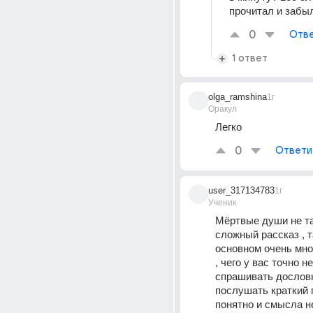
прочитал и забы
0
Отве
1 ответ
olga_ramshina
1г
Оракул
Легко
0
Ответи
user_317134783
1г
Ученик
Мёртвые души не та
сложный рассказ , т
основном очень мног
, чего у вас точно не
спрашивать дословно
послушать краткий п
понятно и смысла н