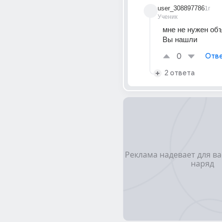
user_308897786
1г
Ученик
мне не нужен объ
Вы нашли
0
Отве
2 ответа