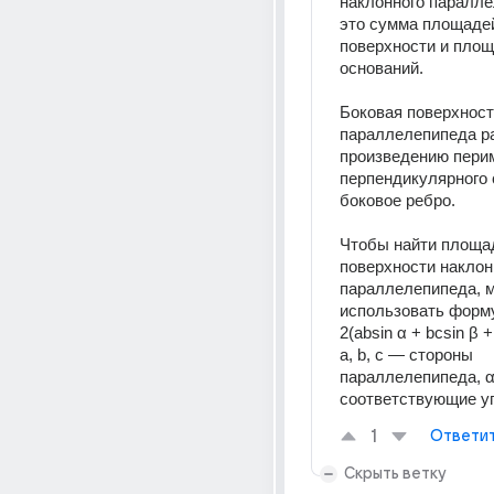
наклонного паралле
это сумма площадей
поверхности и площ
оснований.  
Боковая поверхност
параллелепипеда ра
произведению перим
перпендикулярного 
боковое ребро.  
Чтобы найти площад
поверхности наклонн
параллелепипеда, м
использовать форму
2(absin α + bcsin β + 
a, b, c — стороны 
параллелепипеда, α,
соответствующие у
1
Ответи
Скрыть ветку