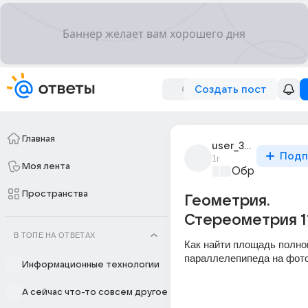
Создать пост
Главная
user_308897786
Подп
1г
Моя лента
Образователь
Пространства
Геометрия.
Стереометрия 1
В ТОПЕ НА ОТВЕТАХ
Как найти площадь полной
параллелепипеда на фот
Информационные технологии
А сейчас что-то совсем другое