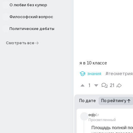
О любви без купюр
Философский вопрос
Политические дебаты
Смотреть все
я в 10 классе
знания
#геометрия
1
21
По дате
По рейтингу
eqlp
1г
Просветленный
Площадь полной пов