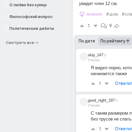
увидит член 12 см.
О любви без купюр
мнения
#дом
#сп
Философский вопрос
1
9
Политические дебаты
По дате
По рейтингу
Смотреть все
skip_147
1г
Ученик
Я видел порно, кото
начинается также
1
Ответи
good_night_197
1г
Ученик
С таким размером л
без трусов не спать
1
Ответи