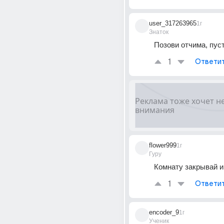
user_317263965
1г
Знаток
Позови отчима, пус
1
Ответи
flower999
1г
Гуру
Комнату закрывай и
1
Ответи
encoder_9
1г
Ученик