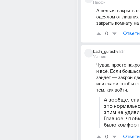
Профи
А нельзя накрыть по
одеялом от лишних 
закрыть комнату на
0
Ответи
badri_gurashvili
1г
Ученик
Чувак, просто накро
и всё. Если боишься
зайдёт — закрой две
или скажи, чтобы ст
тем, как войти. 
А вообще, спа
это нормально,
этим не удиви
Главное, чтобы
было комфорт
0
Ответи