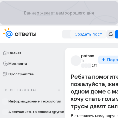
Создать пост
Главная
patsan_12_2
Подп
1г
Моя лента
От колыбели
Пространства
Ребята помогит
пожалуйста, жив
В ТОПЕ НА ОТВЕТАХ
одном доме с м
хочу спать голым
Информационные технологии
трусы давят сил
А сейчас что-то совсем другое
Я стесняюсь маму вдруг з