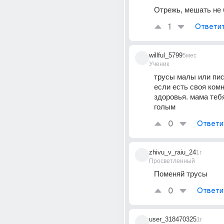
Отрежь, мешать не
1
Ответи
willful_5799
5мес
Ученик
трусы малы или пи
если есть своя комна
здоровья. мама тебя
голым
0
Ответи
zhivu_v_raiu_24
1г
Просветленный
Поменяй трусы
0
Ответи
user_318470325
1г