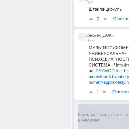
Гуру
Штангенциркуль
2
Ответи
chelovek_1809
1г
Гений
МУЛЬТИПСИХОМЕТР
УНИВЕРСАЛЬНАЯ 
ПСИХОДИАГНОСТИ
СИСТЕМА - Читайте
на  
PSYMOD.ru
 :  
ht
u/detektor-lzhi/pribor
hometr-appdk-testy.h
1
Ответи