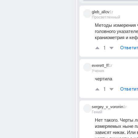
gleb_allov
1г
Просветленный
Методы измерения ч
головного указателе
краниометрия и кеф
1
Ответи
everett_ff
1г
Ученик
чертила
1
Ответи
sergey_v_voronin
1г
Гений
Нет такого. Черты л
измеряемых ныне па
зависят никак. Или 