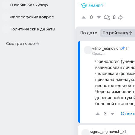
О любви без купюр
знания
0
8
Философский вопрос
Политические дебаты
По дате
По рейтингу
Смотреть все
viktor_edinovich
1г
Оракул
Френология (учение
взаимосвязи лично
человека и формой 
признана лженауко
несостоятельной те
Черепа измеряли т
деревянной штукой
большой штангенц
3
Ответ
sigma_sigmovich_2
1г