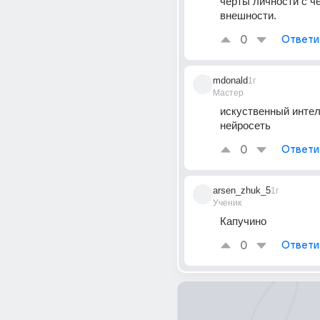
черты личности с че
внешности.
0
Ответи
mdonald
1г
Мастер
искуственный интелл
нейросеть
0
Ответи
arsen_zhuk_5
1г
Ученик
Капучино
0
Ответи