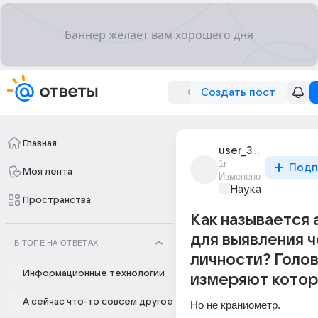
Создать пост
Главная
user_30811871
1г
Подп
Моя лента
Изменено
Наука
Пространства
Как называется 
для выявления 
В ТОПЕ НА ОТВЕТАХ
личности? Голо
Информационные технологии
измеряют котор
А сейчас что-то совсем другое
Но не краниометр.