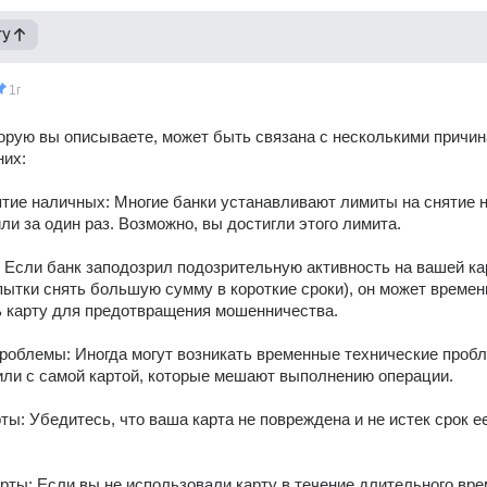
гу
1г
орую вы описываете, может быть связана с несколькими причина
их: 
тие наличных: Многие банки устанавливают лимиты на снятие 
или за один раз. Возможно, вы достигли этого лимита. 
 Если банк заподозрил подозрительную активность на вашей кар
пытки снять большую сумму в короткие сроки), он может временн
 карту для предотвращения мошенничества. 
роблемы: Иногда могут возникать временные технические пробл
ли с самой картой, которые мешают выполнению операции. 
ты: Убедитесь, что ваша карта не повреждена и не истек срок ее
рты: Если вы не использовали карту в течение длительного врем