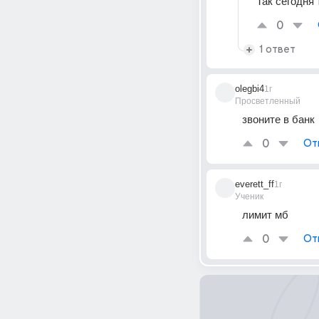
Так сегодня 
0
1 ответ
olegbi4
1г
Просветленный
звоните в банк
0
От
everett_ff
1г
Ученик
лимит мб
0
От