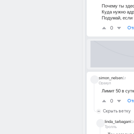
Почему ты зде
Куда нужно адр
Подумай, если 
0
От
simon_nelsen
1г
Оракул
Лимит 50 в сут
0
От
Скрыть ветку
linda_tarbagarri
1
Тролль