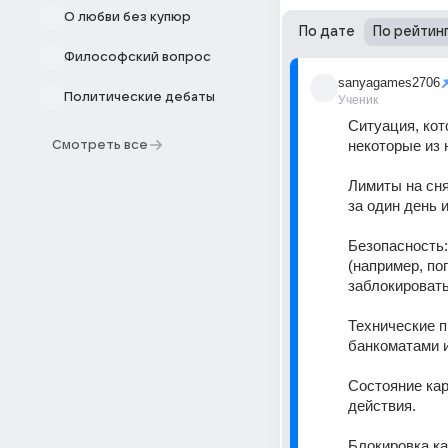
О любви без купюр
По дате
По рейтин
Философский вопрос
sanyagames2706
Политические дебаты
Ученик
Ситуация, кот
некоторые из н
Смотреть все
Лимиты на сня
за один день 
Безопасность:
(например, по
заблокировать
Технические п
банкоматами и
Состояние кар
действия. 
Блокировка ка