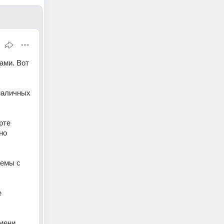
ми. Вот 
наличных 
те 
о 
емы с 
 
ени, 