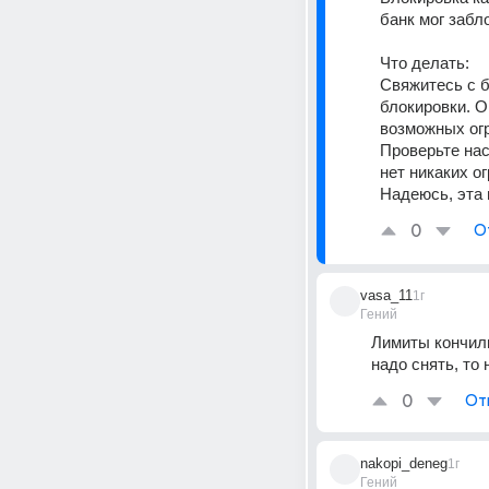
банк мог забл
Что делать: 
Свяжитесь с б
блокировки. О
возможных огр
Проверьте нас
нет никаких о
Надеюсь, эта 
0
О
vasa_11
1г
Гений
Лимиты кончили
надо снять, то 
0
От
nakopi_deneg
1г
Гений