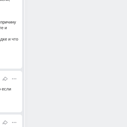
причину 
е и 
ке и что 
 если 