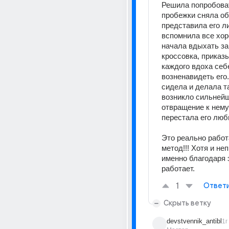
Решила попробоват
пробежки сняла обу
представила его ли
вспомнила все хор
начала вдыхать зап
кроссовка, приказы
каждого вдоха себе
возненавидеть его.
сидела и делала та
возникло сильнейш
отвращение к нему 
перестала его любить
Это реально работ
метод!!! Хотя и неп
именно благодаря э
работает.
1
Ответ
Скрыть ветку
devstvennik_antibl
1г