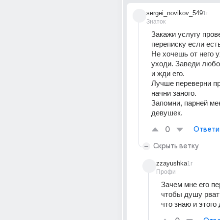
sergei_novikov_549
1г
Знаток
Закажи услугу прове
переписку если ест
Не хочешь от него у
уходи. Заведи любо
и жди его.
Лучше переверни пр
начни заного. 
Запомни, парней ме
девушек.
0
Ответи
Скрыть ветку
zzayushka
1г
Профи
Зачем мне его пе
чтобы душу рвать
что знаю и этого