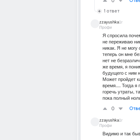
0
Отве
1 ответ
zzayushka
1г
Профи
Я спросила почем
не переживаю ник
никак. Я не могу 
теперь он мне бе
нет не безразличе
же время, я поним
будущего с ним н
Может пройдет ка
время.... Тогда я
горечь утраты, та
пока полный ноль
0
Отве
zzayushka
1г
Профи
Видимо и так бы