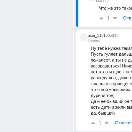
Мастер
Что же это тако
1
Отв
user_318139584
1г
Ученик
Ну тебе нужна такая
Пусть гуляет дальше
пожалеет, а ты не д
возвращаться! Ничег
нет что ты щас к нем
равнодушна, даже х
так, да и в принципе
что твой «бывший» 
дурной тон) 
Да и не бывший он т
есть дети и жили вме
да, бывший
1
Ответи