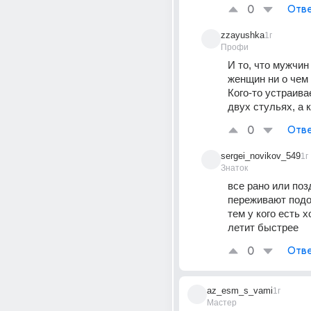
0
Отве
zzayushka
1г
Профи
И то, что мужчин
женщин ни о чем н
Кого-то устраивае
двух стульях, а к
0
Отве
sergei_novikov_549
1г
Знаток
все рано или позд
переживают подо
тем у кого есть х
летит быстрее
0
Отве
az_esm_s_vami
1г
Мастер