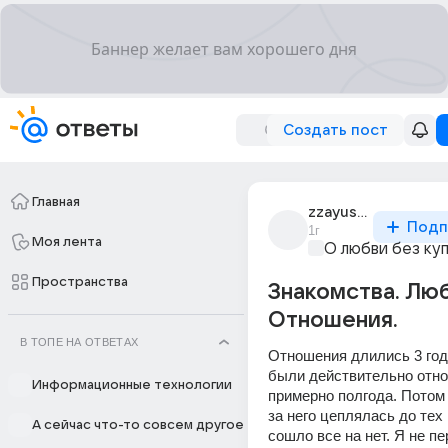
Создать пост
Главная
zzayushka
Подп
1г
Моя лента
О любви без ку
Пространства
Знакомства. Люб
Отношения.
В ТОПЕ НА ОТВЕТАХ
Отношения длились 3 года
были действительно отно
Информационные технологии
примерно полгода. Потом 
за него цеплялась до тех 
А сейчас что-то совсем другое
сошло все на нет. Я не п