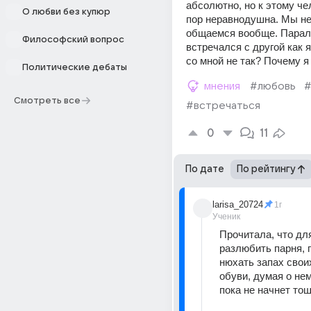
абсолютно, но к этому чел
О любви без купюр
пор неравнодушна. Мы не 
общаемся вообще. Паралл
Философский вопрос
встречался с другой как я
со мной не так? Почему я
Политические дебаты
мнения
#любовь
#
Смотреть все
#встречаться
0
11
По дате
По рейтингу
larisa_20724
1г
Ученик
Прочитала, что для
разлюбить парня, п
нюхать запах своих
обуви, думая о нем
пока не начнет тошни