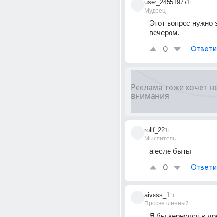
user_24551977
1г
Мудрец
Этот вопрос нужно з
вечером.
0
Ответи
rollf_22
1г
Мыслитель
а есле быты
0
Ответи
aivass_1
1г
Просветленный
Я бы вернулся в дре