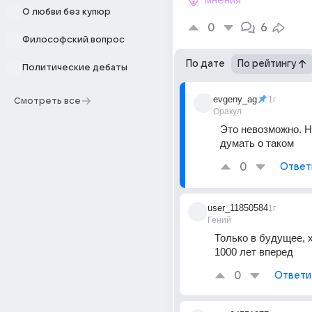
мнения
О любви без купюр
0
6
Философский вопрос
По дате
По рейтингу
Политические дебаты
evgeny_ag
1г
Смотреть все
Оракул
Это невозможно. Н
думать о таком
0
Ответ
user_11850584
1г
Гений
Только в будущее, х
1000 лет вперед
0
Ответи