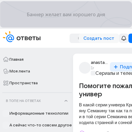
Создать пост
Главная
anastasiia_dunko_4
Подп
1г
Моя лента
Сериалы и тел
Пространства
Помогите пожал
универ
В ТОПЕ НА ОТВЕТАХ
В какой серии универа Кр
яну Семакину так как та п
Информационные технологии
и в той серии Семакина ве
ходила странной и сонно
А сейчас что-то совсем другое