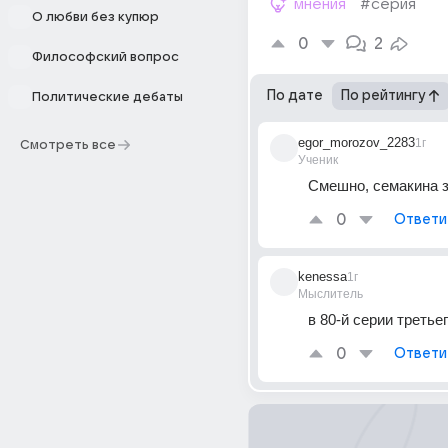
мнения
#серия
О любви без купюр
0
2
Философский вопрос
По дате
По рейтингу
Политические дебаты
egor_morozov_2283
1г
Смотреть все
Ученик
Смешно, семакина 
0
Ответи
kenessa
1г
Мыслитель
в 80-й серии третье
0
Ответи