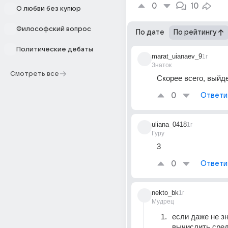
0
10
О любви без купюр
Философский вопрос
По дате
По рейтингу
Политические дебаты
marat_uianaev_9
1г
Знаток
Смотреть все
Скорее всего, выйде
0
Ответи
uliana_0418
1г
Гуру
3
0
Ответи
nekto_bk
1г
Мудрец
если даже не зн
вычислить сред