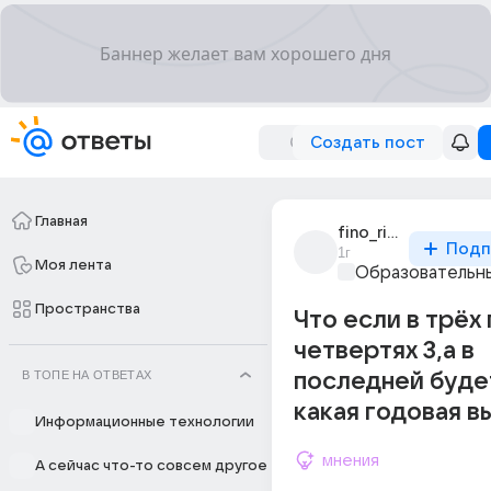
Создать пост
Главная
fino_rino1234
Подп
1г
Моя лента
Образовательны
Пространства
Что если в трёх
четвертях 3,а в
В ТОПЕ НА ОТВЕТАХ
последней будет
какая годовая в
Информационные технологии
мнения
А сейчас что-то совсем другое