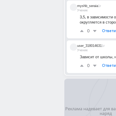
myshb_seraia
1г
Ученик
3,5, в зависимости 
округляется в сторо
0
Ответи
user_318014631
1г
Ученик
Зависит от школы, 
0
Ответи