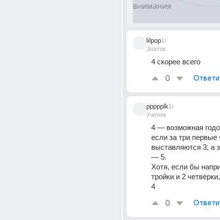
lilpop
1г
Знаток
4 скорее всего
0
Ответи
ppppplk
1г
Ученик
4 — возможная годов
если за три первые 
выставляются 3, а 
— 5.
Хотя, если бы напри
тройки и 2 четвёрки
4
0
Ответи