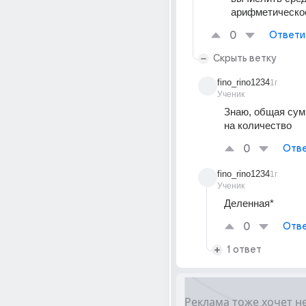
арифметическо
0
Ответи
Скрыть ветку
fino_rino1234
1г
Ученик
Знаю, общая сум
на количество
0
Отве
fino_rino1234
1г
Ученик
Деленная*
0
Отве
1 ответ