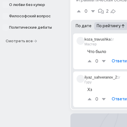
#грамматическая основ
О любви без купюр
0
2
Философский вопрос
По дате
По рейтингу
Политические дебаты
koza_travushka
1г
Смотреть все
Мастер
Что было
0
Ответи
ilyaz_sahveranov_2
1г
Гуру
Хз
0
Ответи