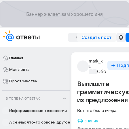
Создать пост
Главная
mark_kesler_7
Подп
1г
Моя лента
Сборная Дом
Пространства
Выпишите
грамматическую
В ТОПЕ НА ОТВЕТАХ
из предложения
Вот что было вчера.
Информационные технологии
знания
А сейчас что-то совсем другое