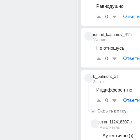
Равнодушно
0
Ответи
ismail_kasumov_41
1г
Ученик
Не отношусь
0
Ответи
k_balmont_3
1г
Знаток
Индифферентно
0
Ответи
Скрыть ветку
user_112418307
1г
Мыслитель
Аутентично )))