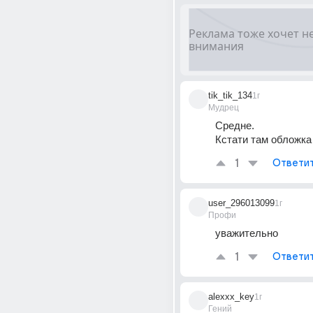
tik_tik_134
1г
Мудрец
Средне.
Кстати там обложка
1
Ответи
user_296013099
1г
Профи
уважительно
1
Ответи
alexxx_key
1г
Гений