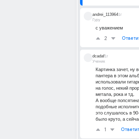
andrei_113964
1г
Гуру
с уважением
2
Ответи
dcadaf
1г
Ученик
Картинка зачет, ну 
пантера в этом аль
использовали гитар
на голос, некий прор
метала, рока и тд. 
А вообще попсятина,
подобные исполните
это слушалось в 90-х
было круто, а сейчас
1
Ответи