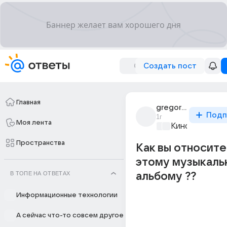
Создать пост
Главная
gregor_unoplanetan
Подп
1г
Моя лента
Киномания
+1
Пространства
Как вы относите
этому музыкаль
В ТОПЕ НА ОТВЕТАХ
альбому ??
Информационные технологии
А сейчас что-то совсем другое