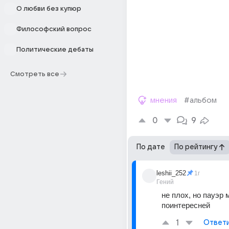
О любви без купюр
Философский вопрос
Политические дебаты
Смотреть все
мнения
#альбом
0
9
По дате
По рейтингу
leshii_252
1г
Гений
не плох, но пауэр 
поинтересней
1
Ответ