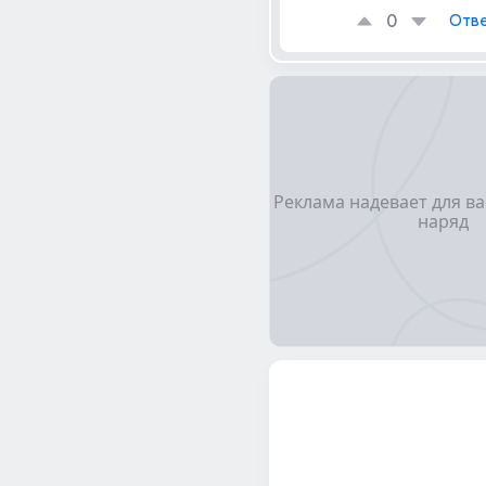
0
Отве