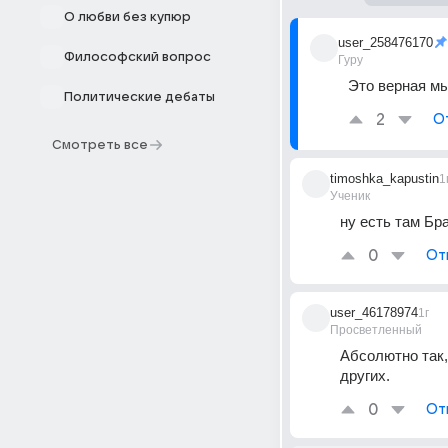
О любви без купюр
user_258476170
Философский вопрос
Гуру
Это верная м
Политические дебаты
2
О
Смотреть все
timoshka_kapustin
1
Ученик
ну есть там Бр
0
От
user_46178974
1г
Просветленный
Абсолютно так,
других.
0
От