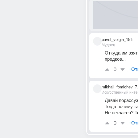
pavel_volgin_15
1г
Мудрец
Откуда им взят
предков...
0
От
mikhail_fomichev_7
Искусственный инте
Давай порассу
Тогда почему т
Не негласен? Т
0
От