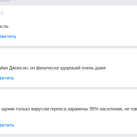
1г
ысль
тветить
г
айан Джонсон, он физически здороывй очень даже
ветить
 одним только вирусом герпеса заражены 95% населения, не гово
ветить