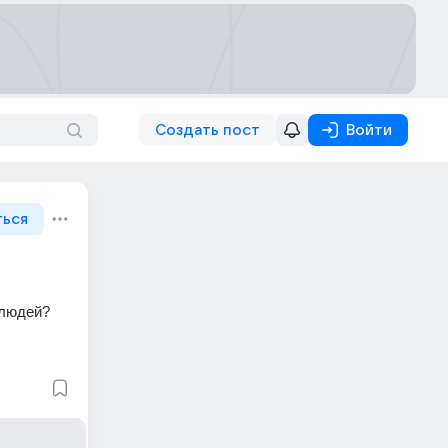
Создать пост
Войти
ться
 людей?