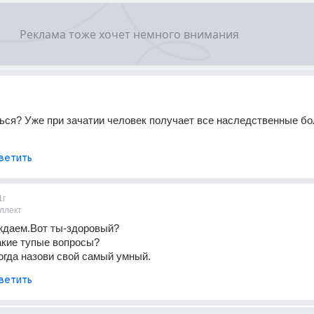
ься? Уже при зачатии человек получает все наследственные бо
ветить
1г
ллект
ждаем.Вот ты-здоровый?
акие тупые вопросы?
огда назови свой самый умный.
ветить