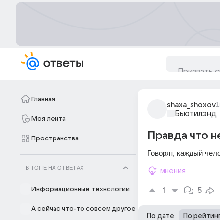
Главная
shaxa_shoxov
1
Бьютилэнд
Моя лента
Правда что н
Пространства
Говорят, каждый чел
В ТОПЕ НА ОТВЕТАХ
мнения
Информационные технологии
1
5
А сейчас что-то совсем другое
По дате
По рейтин