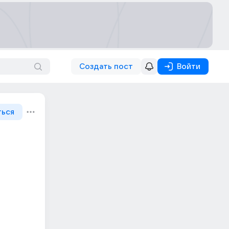
Создать пост
Войти
ться