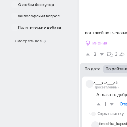
О любви без купюр
Философский вопрос
Политические дебаты
вот такой вот человч
Смотреть все
мнения
3
3
По дате
По рейтин
x___stix___x
1г
Просветленный
А глаза то добр
1
Отв
Скрыть ветку
timoshka_kapust