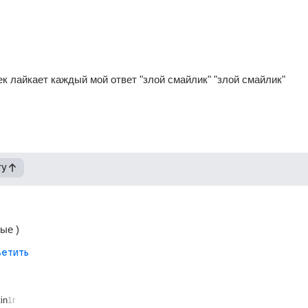
ек лайкает каждый мой ответ "злой смайлик" "злой смайлик"
гу
ые )
етить
in
1г