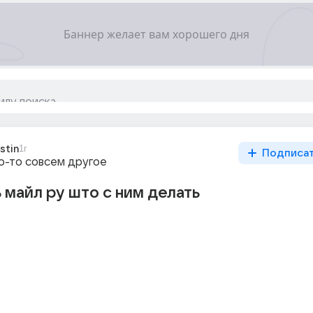
stin
1г
Подписа
то-то совсем другое
 майл ру што с ним делать