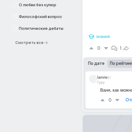
О любви без купюр
Философский вопрос
Политические дебаты
знания
Смотреть все
0
1
По дате
По рейтин
lamrie
1г
Гуру
Ваня, как можн
0
От