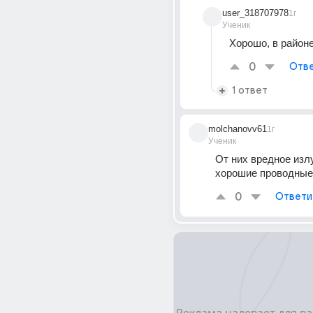
user_318707978
1г
Ученик
Хорошо, в районе
0
Отве
1 ответ
molchanovv61
1г
Ученик
От них вредное изл
хорошие проводные
0
Ответи