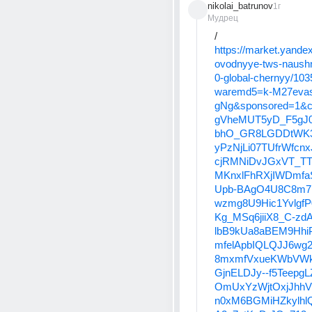
nikolai_batrunov
1г
Мудрец
/
https://market.yandex
ovodnyye-tws-naushn
0-global-chernyy/10
waremd5=k-M27eva
gNg&sponsored=1&c
gVheMUT5yD_F5gJ0
bhO_GR8LGDDtWK
yPzNjLi07TUfrWfcnx
cjRMNiDvJGxVT_TT_
MKnxlFhRXjIWDmf
Upb-BAgO4U8C8m7
wzmg8U9Hic1Yvlgf
Kg_MSq6jiiX8_C-zd
lbB9kUa8aBEM9Hhi
mfelApbIQLQJJ6wg
8mxmfVxueKWbVWk
GjnELDJy--f5Teepg
OmUxYzWjtOxjJhhV
n0xM6BGMiHZkylh