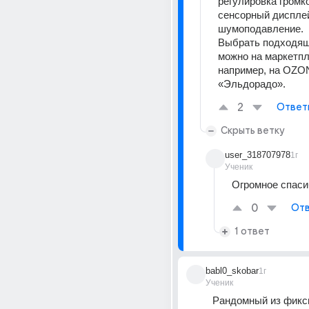
регулировка громко
сенсорный дисплей
шумоподавление.  
Выбрать подходящ
можно на маркетпл
например, на OZON
«Эльдорадо».
2
Ответ
Скрыть ветку
user_318707978
1г
Ученик
Огромное спаси
0
Отв
1 ответ
babl0_skobar
1г
Ученик
Рандомный из фикс