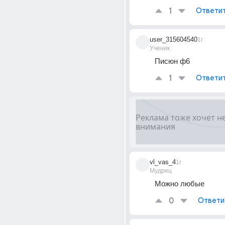
1
Ответи
user_315604540
1г
Ученик
Писюн ф6
1
Ответи
vl_vas_4
1г
Мудрец
Можно любые
0
Ответи