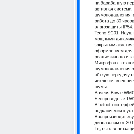
на барабанную пере
активная система 
шумоподавления, а
работа до 30 часов
влагозащиты IP54. 
Tecno SC01. Наушн
мощными динамика
закрытым акустиче
оформлением для 
реалистичного и гл
Микрофон с технол
шумоподавления о
чёткую передачу го
исключая внешние 
шумы.  
Baseus Bowie WM02
Беспроводные TWS
Bluetooth-интерфей
подключения к уст
Воспроизводят зву
диапазоном от 20 Г
Гц, есть влагозащит