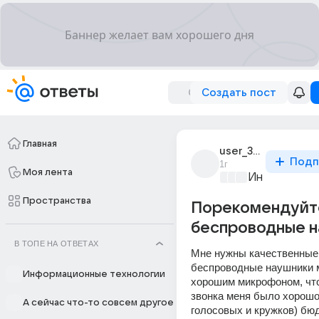
Создать пост
Главная
user_318707978
Подп
1г
Моя лента
Информацио
Пространства
Порекомендуйт
беспроводные 
В ТОПЕ НА ОТВЕТАХ
Мне нужны качественные 
беспроводные наушники м
Информационные технологии
хорошим микрофоном, что
звонка меня было хорошо 
А сейчас что-то совсем другое
голосовых и кружков) бюд