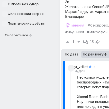
3к
О любви без купюр
Желательно на Озоне/вб/
Маркет/ и других маркет 
Философский вопрос
Благодарю
Политические дебаты
мнения
#беспрово
#наушники
#микрофон
Смотреть все
1
13
По дате
По рейтингу
yt_volkoff
1г
Мудрец
Несколько моделей
беспроводных науш
которые могут подо
Xiaomi Redmi Buds 4
Наушники-вкладыш
плотно сидят в уша