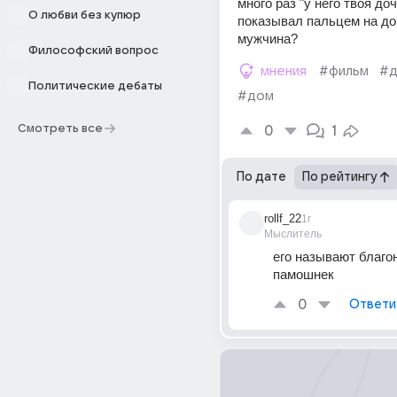
много раз "у него твоя дочь
О любви без купюр
показывал пальцем на дом,
мужчина?
Философский вопрос
мнения
#фильм
#д
Политические дебаты
#дом
Смотреть все
0
1
По дате
По рейтингу
rollf_22
1г
Мыслитель
его называют благо
памошнек
0
Ответи