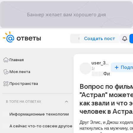
Создать пост
Главная
user_316536470
Подп
1г
Моя лента
Философски
Пространства
Вопрос по филь
"Астрал" можете
В ТОПЕ НА ОТВЕТАХ
как звали и что 
человек в Астра
Информационные технологии
Друг Элис, и Джош ходили
А сейчас что-то совсем другое
наткнулись на мужчину, он