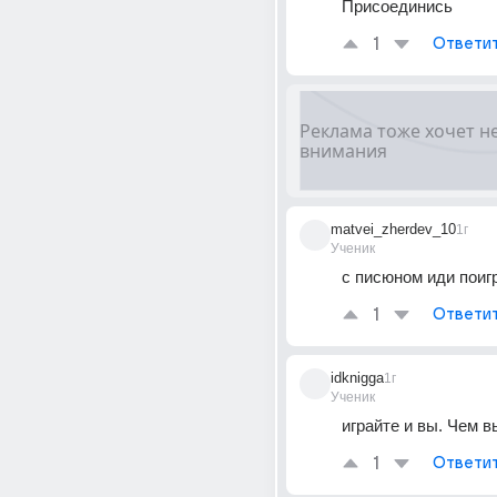
Присоединись
1
Ответи
matvei_zherdev_10
1г
Ученик
с писюном иди поиг
1
Ответи
idknigga
1г
Ученик
играйте и вы. Чем в
1
Ответи