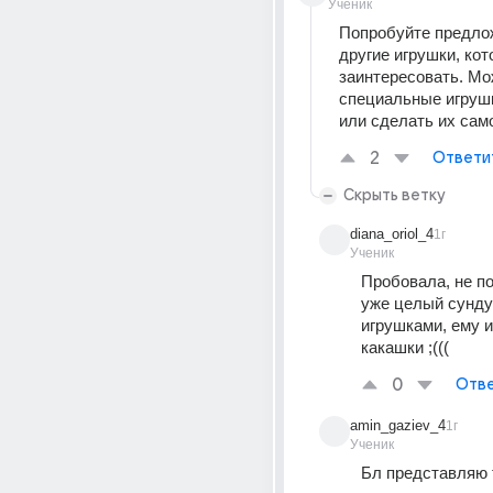
Ученик
Попробуйте предлож
другие игрушки, кото
заинтересовать. Мо
специальные игрушк
или сделать их сам
2
Ответи
Скрыть ветку
diana_oriol_4
1г
Ученик
Пробовала, не пом
уже целый сундук
игрушками, ему и
какашки ;(((
0
Отве
amin_gaziev_4
1г
Ученик
Бл представляю т