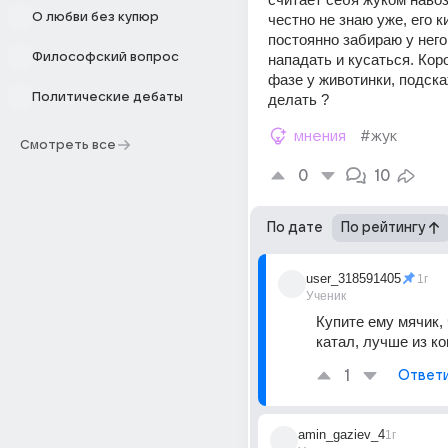
О любви без купюр
честно не знаю уже, его ки
постоянно забираю у него,
Философский вопрос
нападать и кусаться. Коро
фазе у животинки, подскаж
Политические дебаты
делать ?
мнения
#жук
Смотреть все
0
10
По дате
По рейтингу
user_318591405
1г
Ученик
Купите ему мячик, 
катал, лучше из к
1
Ответ
amin_gaziev_4
1г