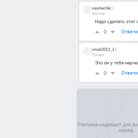
vasihechik
1г
Мастер
Надо сделать этот 
0
Ответи
smail2013_1
1г
Профи
Это он у тебя науч
0
Ответи