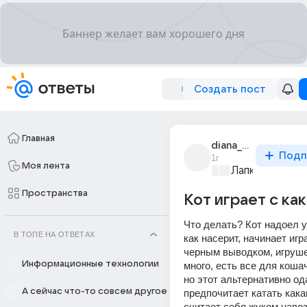
Создать пост
Главная
diana_oriol_4
Подп
1г
Моя лента
Лапки и хвост
Пространства
Кот играет с ка
Что делать? Кот надоел у
В ТОПЕ НА ОТВЕТАХ
как насерит, начинает игр
черным выводком, игрушек
Информационные технологии
много, есть все для кошач
но этот альтернативно од
А сейчас что-то совсем другое
предпочитает катать какаш
считает себя жуком навоз