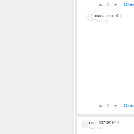
0
Отве
diana_oriol_4
1г
Ученик
0
Отве
user_307189102
1г
Ученик