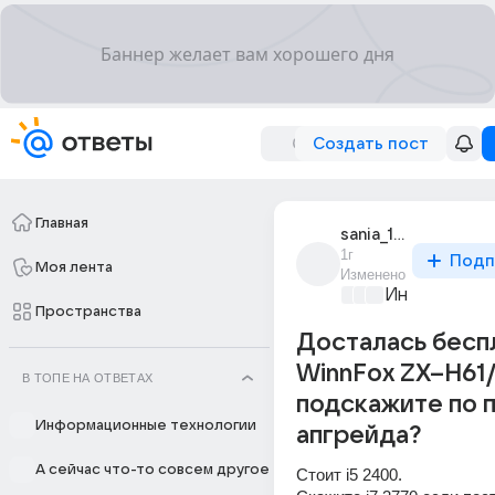
Создать пост
Главная
sania_10732
1г
Подп
Моя лента
Изменено
Информацио
Пространства
Досталась бесп
WinnFох ZX--Н61
В ТОПЕ НА ОТВЕТАХ
подскажите по 
Информационные технологии
апгрейда?
А сейчас что-то совсем другое
Стоит i5 2400.