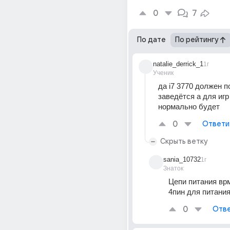
0
7
По дате
По рейтингу
natalie_derrick_1
1г
Ученик
да i7 3770 должен п
заведётся а для игр 
нормально будет
0
Ответи
Скрыть ветку
sania_10732
1г
Знаток
Цепи питания вр
4пин для питани
0
Отве