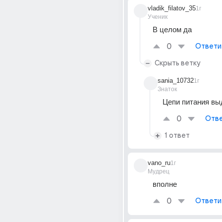
vladik_filatov_35
1г
Ученик
В целом да
0
Ответи
Скрыть ветку
sania_10732
1г
Знаток
Цепи питания вы
0
Отве
1 ответ
vano_ru
1г
Мудрец
вполне
0
Ответи