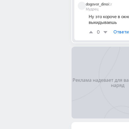
dogovor_dinoi
1г
Мудрец
Ну это короче в окно
выкидываешь
0
Ответи