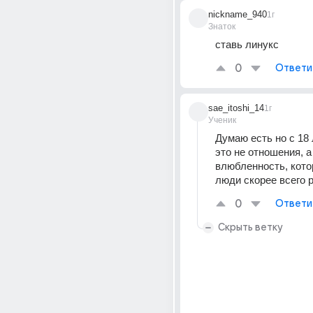
nickname_940
1г
Знаток
ставь линукс
0
Ответи
sae_itoshi_14
1г
Ученик
Думаю есть но с 18 л
это не отношения, а 
влюбленность, котор
люди скорее всего 
0
Ответи
Скрыть ветку