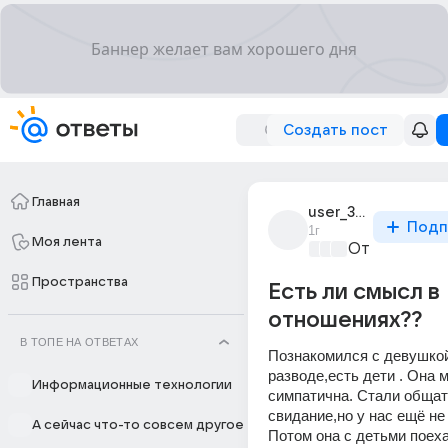
Создать пост
Главная
user_310095027
Подп
1г
Моя лента
От колыбели
Пространства
Есть ли смысл в
отношениях??
В ТОПЕ НА ОТВЕТАХ
Познакомился с девушкой,
разводе,есть дети . Она м
Информационные технологии
симпатична. Стали общать
свидание,но у нас ещё не
А сейчас что-то совсем другое
Потом она с детьми поеха