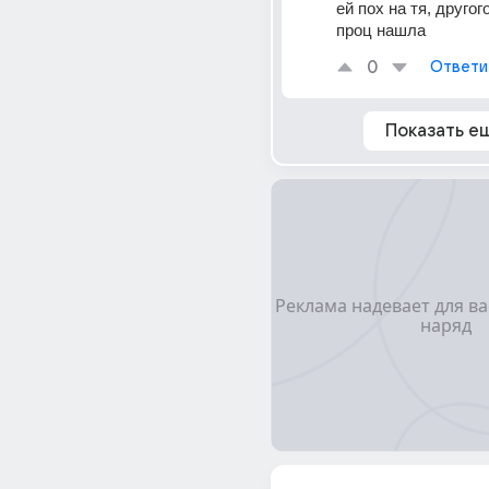
ей пoх на тя, другог
проц нашла
0
Ответи
Показать е