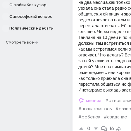
на два месяца,как только 
О любви без купюр
уехала она стала редко со
общаться,я ей пишу и зво
Философский вопрос
редко отвечает а потом и 
перестала отвечать. Её не
Политические дебаты
слышно. Через неделю я с
Таиланд на 10 дней и по и
Смотреть все
должны там встретиться н
как мы встретимся если о
отвечает. Что делать? Ес
за ней ухаживать когда он
домой? Мне она симпатичн
разводе,мне с ней хорошо
как только приехала она в
перестала общаться,но фо
Инстаграме выкладывает
мнения
#отношени
#познакомлюсь
#разв
#ребенок
#свидание
0
16