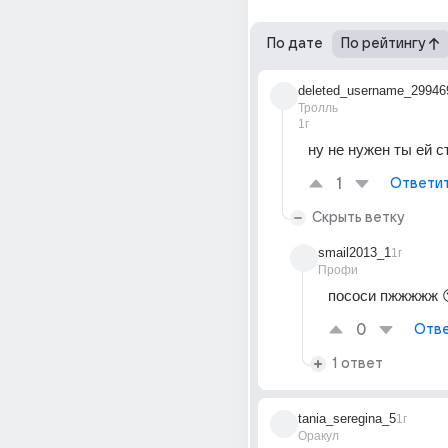
По дате
По рейтингу
deleted_username_29946
Тролль
1г
ну не нужен ты ей с
1
Ответи
Скрыть ветку
smail2013_1
1г
Профи
пососи пжжжжж 
0
Отве
1 ответ
tania_seregina_5
1г
Оракул