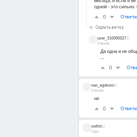
месяца, и если я не
одной - это сильно.
0
Ответи
Скрыть ветку
user_310095027
1г
Ученик
Да одна и не общ
...
0
Отве
nao_egokoro
1г
Ученик
не
0
Ответи
swthrt
1г
Гуру