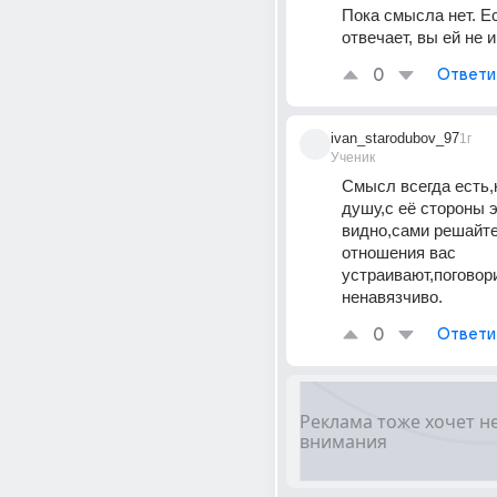
Пока смысла нет. Ес
отвечает, вы ей не 
0
Ответи
ivan_starodubov_97
1г
Ученик
Смысл всегда есть,к
душу,с её стороны эт
видно,сами решайте 
отношения вас 
устраивают,поговори
ненавязчиво.
0
Ответи