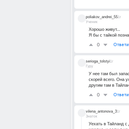
poliakov_andrei_55
1г
Ученик
Хорошо живут...
Я бы с тайкой позна
0
Ответи
serioga_tolstyi
1г
Гуру
У нее там был запас
скорей всего. Она уж
другим там в Тайла
0
Ответи
vilena_antonova_3
1г
Знаток
Уехать в Тайланд с 