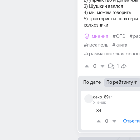
3) Шушкин взялся 
4) мы можем говорить 
5) трактористы, шахтеры,
колхозники
мнения
#ОГЭ
#ра
#писатель
#книга
#грамматическая основ
0
1
По дате
По рейтингу
deko_89
1г
Ученик
34
0
Ответи