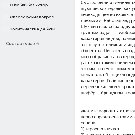
быстро были отмечены та
О любви без купюр
шукшинских героев, как у
переходящее во взрывчато
Философский вопрос
динамизм. Работая над ра
Шукшин взялся за одну и
Политические дебаты
трудных задач — изображ
характеров людей, наимен
Смотреть все
затронутых влиянием инд
общества. Писатель созда
многообразие характеров,
рассказы таким обилием 
что мы, конечно, можем го
книгах как об энциклопеди
характеров. Главные гер
деревенские люди: тракто
шофёры, бригадиры, колх
укажите варианты ответов
верно определена грамма
основа
1) героев отличает
2) упрямство и динамизм 