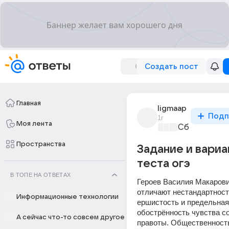
Создать пост
Главная
ligmaap
Подп
1г
Моя лента
Сборная До
Пространства
Задание и вариа
теста огэ
В ТОПЕ НА ОТВЕТАХ
Героев Василия Макаров
отличают нестандартност
Информационные технологии
ершистость и предельная 
обострённость чувства со
А сейчас что-то совсем другое
правоты. Общественность