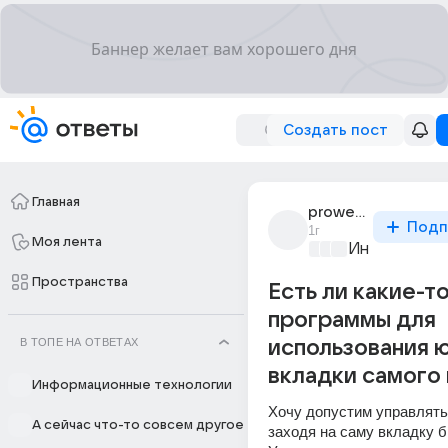
Создать пост
Главная
prowebcom
Подп
1г
Моя лента
Информацио
Пространства
Есть ли какие-т
программы для
В ТОПЕ НА ОТВЕТАХ
использования 
вкладки самого
Информационные технологии
Хочу допустим управлять 
А сейчас что-то совсем другое
заходя на саму вкладку б