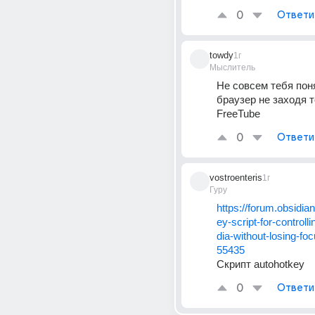
0
Ответи
towdy
1г
Мыслитель
Не совсем тебя поня
браузер не заходя т
FreeTube
0
Ответи
vostroenteris
1г
Гуру
https://forum.obsidia
ey-script-for-control
dia-without-losing-fo
55435
Скрипт autohotkey
0
Ответи