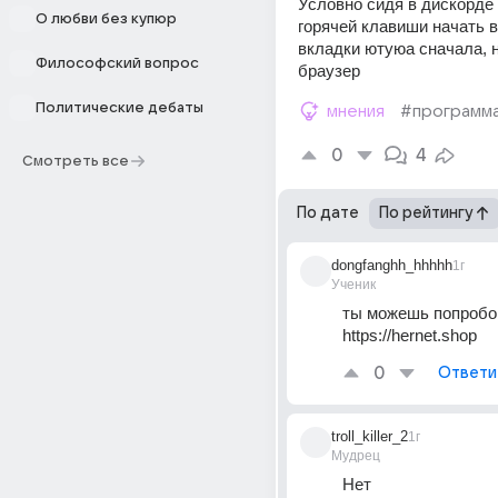
Условно сидя в дискорде
О любви без купюр
горячей клавиши начать в
вкладки ютуюа сначала, н
Философский вопрос
браузер
Политические дебаты
мнения
#программ
0
4
Смотреть все
По дате
По рейтингу
dongfanghh_hhhhh
1г
Ученик
ты можешь попробов
https://hernet.shop
0
Ответи
troll_killer_2
1г
Мудрец
Нет