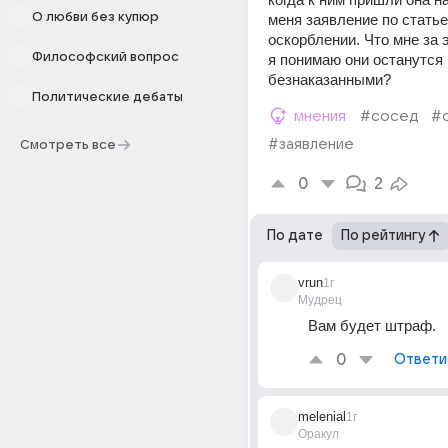
О любви без купюр
меня заявление по статье 
оскорблении. Что мне за э
Философский вопрос
я понимаю они останутся 
безнаказанными?
Политические дебаты
мнения
#сосед
#
#заявление
Смотреть все
0
2
По дате
По рейтингу
vrun
1г
Мудрец
Вам будет штраф.
0
Ответи
melenial
1г
Оракул