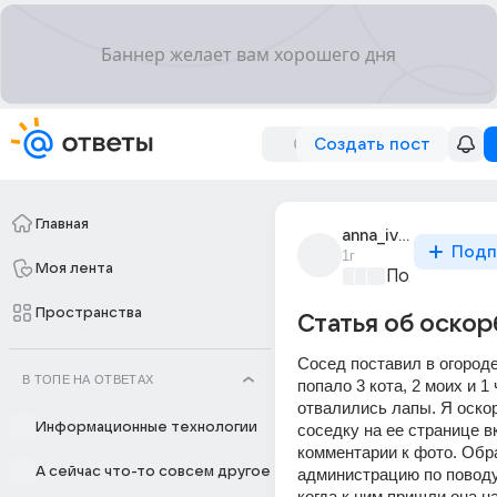
Создать пост
Главная
anna_ivanova_34605
Подп
1г
Моя лента
Политически
Пространства
Статья об оско
Сосед поставил в огороде 
В ТОПЕ НА ОТВЕТАХ
попало 3 кота, 2 моих и 1 
отвалились лапы. Я оскор
Информационные технологии
соседку на ее странице вк
комментарии к фото. Обра
А сейчас что-то совсем другое
администрацию по поводу 
когда к ним пришли она на