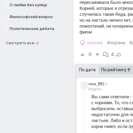
пересаживала было много
О любви без купюр
Корней, которые я отрезал
случилась такая беда, рас
Философский вопрос
но на листьях ничего нет, 
пожелтений, ни почернени
Политические дебаты
фигни
мнения
#корень
#
Смотреть все
0
4
По дате
По рейтингу
vera_881
1г
Мудрец
Вы сами ответили - 
с корнями. То, что сг
выбросили, оставши
недостаточно для пи
листьев. Либо и ост
корни гниют, если гр