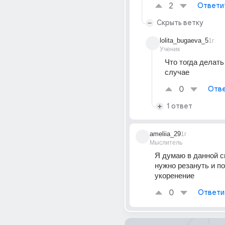
2
Ответи
Скрыть ветку
lolita_bugaeva_5
1г
Ученик
Что тогда делать 
случае
0
Отве
1 ответ
ameliia_29
1г
Мыслитель
Я думаю в данной с
нужно резануть и по
укоренение
0
Ответи