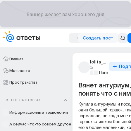
Создать пост
Главная
lolita_bugaeva_5
Подп
1г
Моя лента
Лапки и хвост
Пространства
Вянет антуриум,
понять что с ним
В ТОПЕ НА ОТВЕТАХ
Купила антуриумы и посад
один большой горшок, там
Информационные технологии
нормально, но когда мне с
горшок слишком большой 
А сейчас что-то совсем другое
его в более маленький, ко