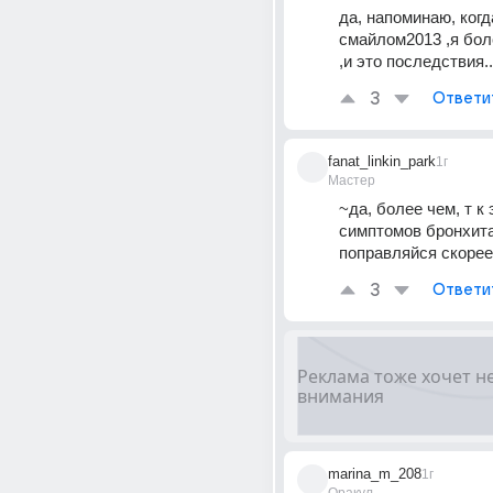
да, напоминаю, когда
смайлом2013 ,я бол
,и это последствия..
3
Ответи
fanat_linkin_park
1г
Мастер
~да, более чем, т к 
симптомов бронхита.
поправляйся скорее
3
Ответи
marina_m_208
1г