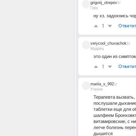
grigorij_otrepev
1г
Гуру
ну хз. задохнись чо
1
Ответи
verycool_chuvachok
1г
Мудрец
это один из симпто
1
Ответи
mariia_s_992
1г
Ученик
Терапевта вызвать, 
послушали дыхание.
таблетки еще для об
шалфеем Бронховкт
витамировские, с ни
легче болезнь перен
дышится