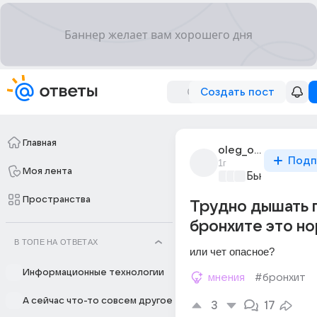
Создать пост
Главная
oleg_olegov1384
Подп
1г
Моя лента
Бьютилэнд
+2
Пространства
Трудно дышать 
бронхите это н
В ТОПЕ НА ОТВЕТАХ
или чет опасное?
Информационные технологии
мнения
#бронхит
А сейчас что-то совсем другое
3
17