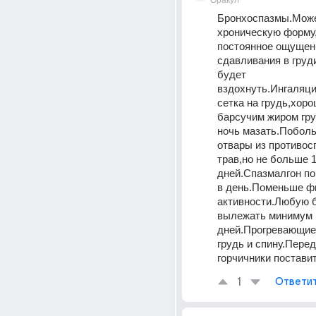
Оракул
Бронхоспазмы.Может
хроническую форму,
постоянное ощущени
сдавливания в груди
будет 
вздохнуть.Ингаляци
сетка на грудь,хоро
барсучим жиром груд
ночь мазать.Поболь
отвары из противос
трав,но не больше 1
дней.Спазмалгон по 
в день.Поменьше фи
активности.Любую б
вылежать минимум 1
дней.Прогревающие 
грудь и спину.Перед
горчичники поставит
1
Ответи