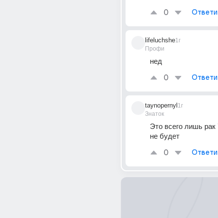
0
Ответи
lifeluchshe
1г
Профи
нед
0
Ответи
taynopernyl
1г
Знаток
Это всего лишь рак 
не будет
0
Ответи