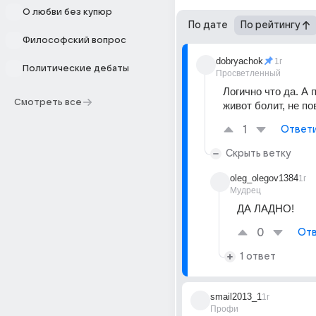
О любви без купюр
По дате
По рейтингу
Философский вопрос
dobryachok
1г
Политические дебаты
Просветленный
Логично что да. А п
Смотреть все
живот болит, не п
1
Ответ
Скрыть ветку
oleg_olegov1384
1г
Мудрец
ДА ЛАДНО!
0
Отв
1 ответ
smail2013_1
1г
Профи