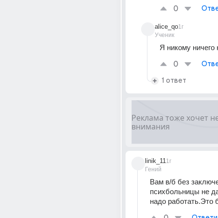
0
Отве
alice_qo
1г
Ученик
Я никому ничего 
0
Отве
1 ответ
linik_11
1г
Гений
Вам в/б без заключе
психбольницы не дад
надо работать.Это 
Ответи