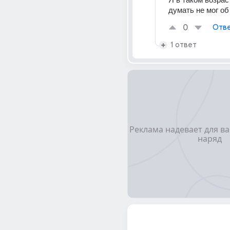
думать не мог об
0
Отве
1 ответ