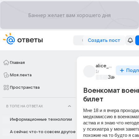
Создать пост
Главная
alice_qo
Подп
1г
Моя лента
Закон и поря
Пространства
Военкомат воен
билет
В ТОПЕ НА ОТВЕТАХ
Мне 18 и я вчера проходил
медкомиссию в военкомате
Информационные технологии
астма и я знаю что негоден
у психиатра у меня замет
А сейчас что-то совсем другое
похожие на то будто я сам