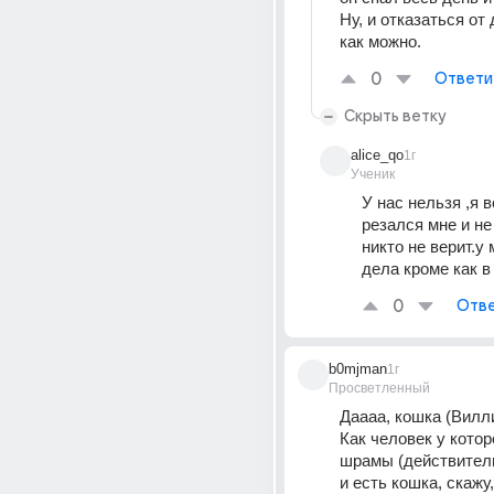
Ну, и отказаться от 
как можно.
0
Ответи
Скрыть ветку
alice_qo
1г
Ученик
У нас нельзя ,я в
резался мне и не 
никто не верит.у 
дела кроме как в
0
Отве
b0mjman
1г
Просветленный
Даааа, кошка (Вилл
Как человек у которо
шрамы (действитель
и есть кошка, скажу, 