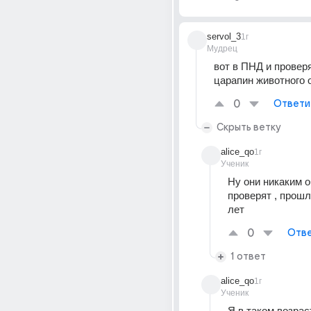
servol_3
1г
Мудрец
вот в ПНД и проверя
царапин животного 
0
Ответи
Скрыть ветку
alice_qo
1г
Ученик
Ну они никаким о
проверят , прошл
лет
0
Отве
1 ответ
alice_qo
1г
Ученик
Я в таком возрас