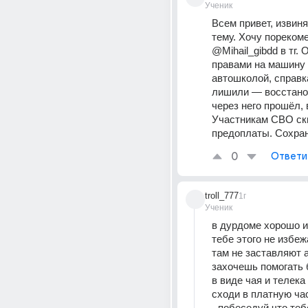
Ученик
Всем привет, извиня
тему. Хoчу порекоме
@Mihail_gibdd в тг. 
правами на машину и
автошколой, справк
лишили — восстанов
через него прошёл, 
Участникам СВО ски
предоплаты. Сохран
0
Ответи
troll_777
1г
Ученик
в дурдоме хорошо и 
тебе этого не избеж
там не заставляют а
захочешь помогать 
в виде чая и телека 
сходи в платную ча
- побеседуй что теб