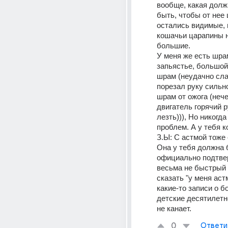
вообще, какая долж
быть, чтобы от нее
остались видимые, п
кошачьи царапины н
большие.
У меня же есть шрам
запьястье, большой
шрам (неудачно слаз
порезал руку сильно)
шрам от ожога (нечег
двигатель горячий р
лезть))), Но никогда
проблем. А у тебя к
З.Ы: С астмой тоже 
Она у тебя должна 
официально подтвер
весьма не быстрый 
сказать "у меня астм
какие-то записи о бо
детские десятилетн
не канает.
0
Ответи