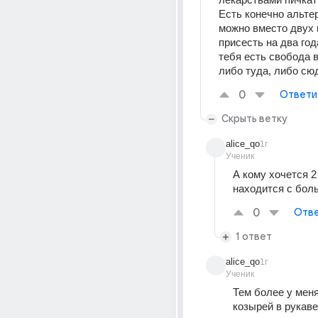
Есть конечно альтер
можно вместо двух 
присесть на два года
тебя есть свобода 
либо туда, либо сю
0
Ответи
Скрыть ветку
alice_qo
1г
Ученик
А кому хочется 2
находится с бол
0
Отве
1 ответ
alice_qo
1г
Ученик
Тем более у меня
козырей в рукаве