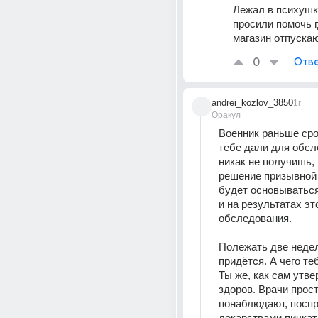
Лежал в психушке
просили помочь гд
магазин отпускаю
0
Отве
andrei_kozlov_3850
1г
Оракул
Военник раньше срок
тебе дали для обсл
никак не получишь, 
решение призывной 
будет основываться
и на результатах это
обследования.
Полежать две недел
придётся. А чего те
Ты же, как сам утве
здоров. Врачи прост
понаблюдают, поспр
лекарствами пичкать