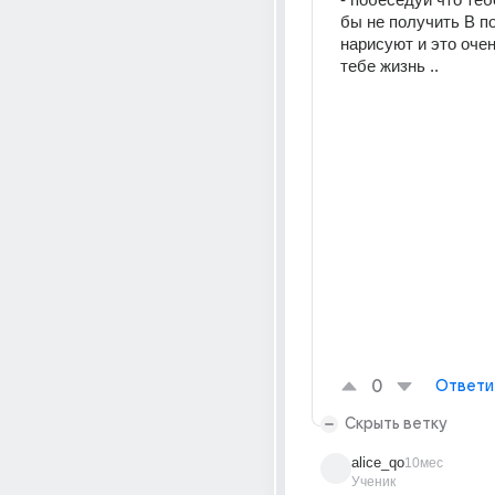
бы не получить В по 
нарисуют и это очен
тебе жизнь ..
0
Ответи
Скрыть ветку
alice_qo
10мес
Ученик