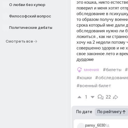
это кошка, никто естестве
О любви без купюр
поверил и меня хотят отпр
обследование в психушку,
Философский вопрос
то образом получу военни
срока который мне дали д
Политические дебаты
обследования нужно ли бу
ложиться , как ни странно
Смотреть все
хочу на 2 недели потому ч
совершенно здоров и не х
свое законное лето и врем
дурдоме
мнения
#билеты
#
#кошки
#обследовани
#военный билет
1
22
По дате
По рейтингу
pansy_6030
5д