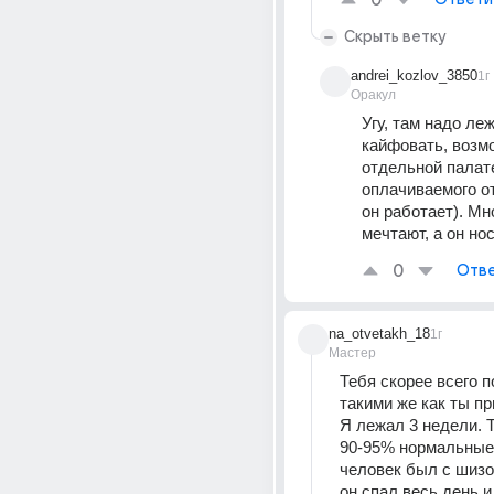
0
Скрыть ветку
andrei_kozlov_3850
1г
Оракул
Угу, там надо леж
кайфовать, возмо
отдельной палате
оплачиваемого от
он работает). Мно
мечтают, а он но
0
Отве
na_otvetakh_18
1г
Мастер
Тебя скорее всего п
такими же как ты пр
Я лежал 3 недели. 
90-95% нормальные.
человек был с шизо
он спал весь день и