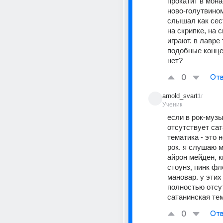
прокатит в мона
ново-голутвино
слышал как сест
на скрипке, на с
играют. в лавре
подобные концер
нет?
0
Отв
arnold_svart
1г
Ученик
если в рок-музы
отсутствует сат
тематика - это н
рок. я слушаю м
айрон мейден, к
стоунз, пинк фло
мановар. у этих 
полностью отсут
сатанинская те
0
Отв