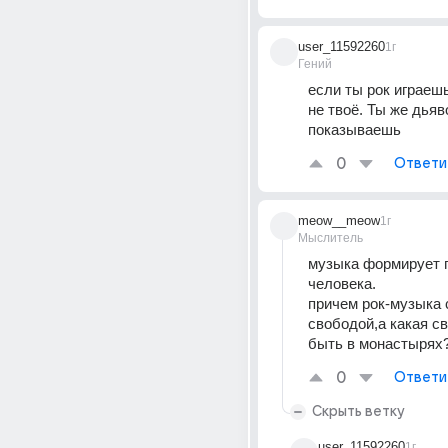
user_11592260
1г
Гений
если ты рок играешь 
не твоё. Ты же дьяво
показываешь
0
Ответи
meow__meow
1г
Мыслитель
музыка формирует п
человека.
причем рок-музыка с
свободой,а какая с
быть в монастырях
0
Ответи
Скрыть ветку
user_11592260
1г