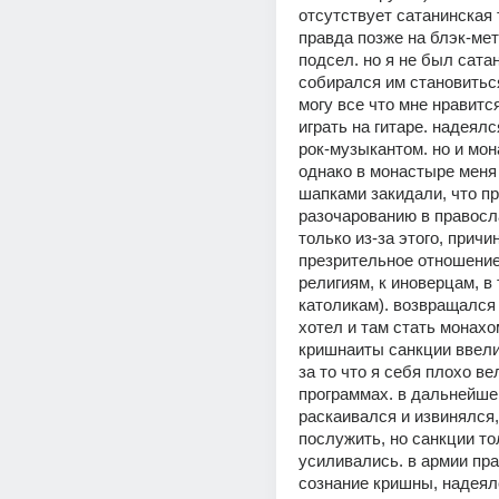
отсутствует сатанинская 
правда позже на блэк-мет
подсел. но я не был сатан
собирался им становиться
могу все что мне нравится
играть на гитаре. надеялс
рок-музыкантом. но и мон
однако в монастыре меня 
шапками закидали, что пр
разочарованию в правосла
только из-за этого, причи
презрительное отношение 
религиям, к иноверцам, в 
католикам). возвращался 
хотел и там стать монахом
кришнаиты санкции ввели
за то что я себя плохо вел
программах. в дальнейшем
раскаивался и извинялся,
послужить, но санкции то
усиливались. в армии пра
сознание кришны, надеялс