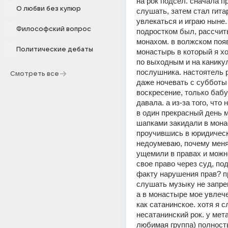
на рок подсел. сначала пр
О любви без купюр
слушать, затем стал гитар
увлекаться и играю ныне. 
Философский вопрос
подростком был, рассчиты
монахом. в волжском появ
Политические дебаты
монастырь в который я хо
по выходным и на каникул
послушника. настоятель 
Смотреть все
даже ночевать с субботы 
воскресение, только бабу
давала. а из-за того, что 
в один прекрасный день м
шапками закидали в монас
проучившись в юридическ
недоумеваю, почему меня
ущемили в правах и можно
свое право через суд, под
факту нарушения прав? пр
слушать музыку не запре
а в монастыре мое увлече
как сатанинское. хотя я с
несатанинский рок. у мета
любимая группа) полност