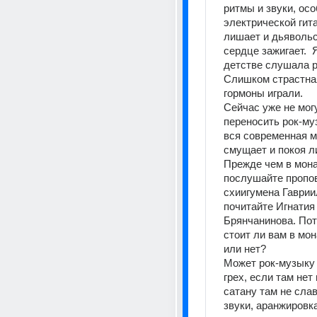
ритмы и звуки, осо
электрической гита
лишает и дьявольск
сердце зажигает.  Я
детстве слушала р
Слишком страстная
гормоны играли. 
Сейчас уже не могу
переносить рок-муз
вся современная м
смущает и покоя ли
Прежде чем в мона
послушайте пропов
схиигумена Гавриил
почитайте Игнатия 
Брянчанинова. Пот
стоит ли вам в мон
или нет?
Может рок-музыку 
грех, если там нет 
сатану там не славя
звуки, аранжировка 