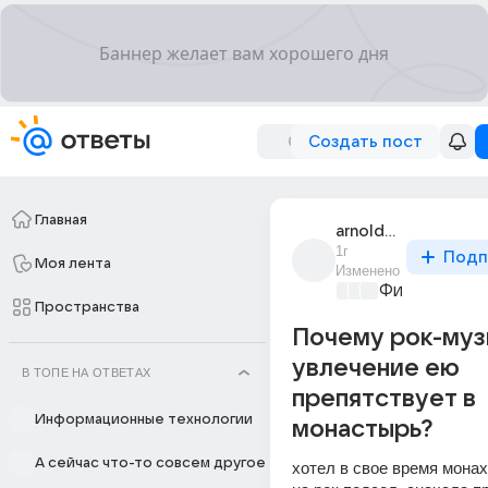
Создать пост
Главная
arnold_svart
1г
Подп
Моя лента
Изменено
Философски
Пространства
Почему рок-муз
увлечение ею
В ТОПЕ НА ОТВЕТАХ
препятствует в
Информационные технологии
монастырь?
А сейчас что-то совсем другое
хотел в свое время монах