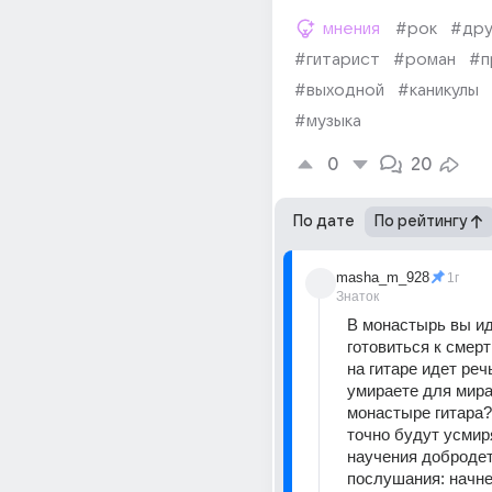
мнения
#рок
#дру
#гитарист
#роман
#п
#выходной
#каникулы
#музыка
0
20
По дате
По рейтингу
masha_m_928
1г
Знаток
В монастырь вы ид
готовиться к смерти
на гитаре идет речь
умираете для мира
монастыре гитара?
точно будут усмиря
научения добродет
послушания: начне