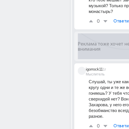
музыкой? Только при
монастырь?
0
Ответи
igorrock11
1г
Мыслитель
Слушай, ты уже како
кругу одни и те же в
гоняешь? У тебя что
сверхидей нет? Вон 
Захарова, у него его 
безобманство всегда
разное.
0
Ответи