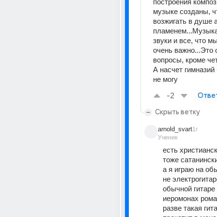
построения композ
музыке созданы, ч
возжигать в душе а
пламенем...Музыка
звуки и все, что м
очень важно...Это о
вопросы, кроме че
А насчет гимназий -
не могу
-2
Отве
Скрыть ветку
arnold_svart
1г
Ученик
есть христиански
тоже сатанинск
а я играю на обы
не электрогитаре
обычной гитаре 
иеромонах роман
разве такая гита