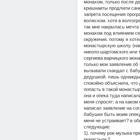
монахом, только после де
кришнаиты продлили санк
запрета посещения програ
волжском. хотя в волгогра
так мне накрылась мечта 
монахом под влиянием се
окружения. потому я хотел
монастырскую школу. (на
николо-шартомского или 
сергиева варницкого монас
только мои заявления об 
вызывали скандал с бабу
дедушкой. лишь однажды
спокойно объяснила, что д
попасть в такой монастыр
она и опека туда написали
меня спросят: а на каком 
написал заявление на сог
бабушке быть моим опеку
меня не устраивает? в об
следующие:
1). почему рок-музыка пре
монастырь?