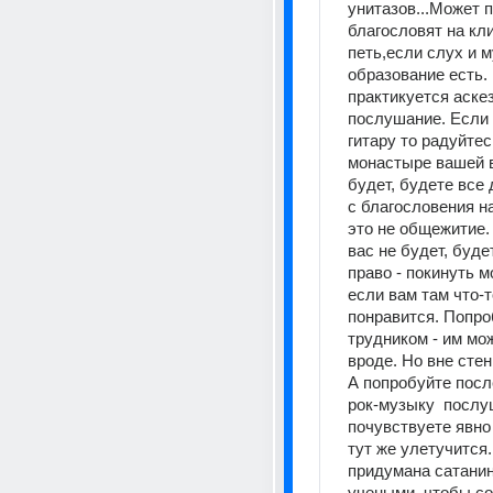
унитазов...Может п
благословят на кли
петь,если слух и 
образование есть.
практикуется аскез
послушание. Если 
гитару то радуйтесь
монастыре вашей в
будет, будете все 
с благословения на
это не общежитие. 
вас не будет, буде
право - покинуть м
если вам там что-то
понравится. Попро
трудником - им мож
вроде. Но вне сте
А попробуйте посл
рок-музыку  послуш
почувствуете явно 
тут же улетучится.
придумана сатанин
учеными, чтобы со