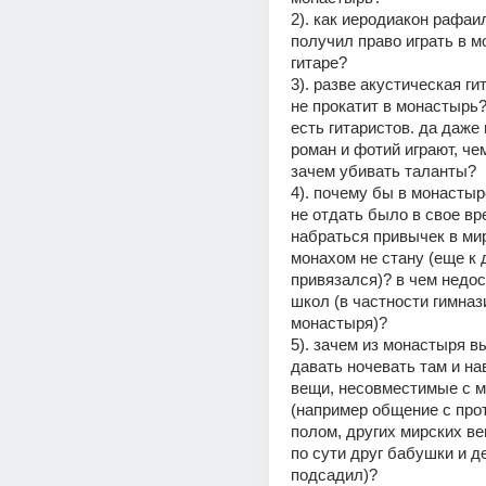
2). как иеродиакон рафаил
получил право играть в м
гитаре?
3). разве акустическая ги
не прокатит в монастырь?
есть гитаристов. да даже 
роман и фотий играют, чем
зачем убивать таланты?
4). почему бы в монастыр
не отдать было в свое вре
набраться привычек в миру
монахом не стану (еще к 
привязался)? в чем недост
школ (в частности гимназ
монастыря)?
5). зачем из монастыря вы
давать ночевать там и на
вещи, несовместимые с м
(например общение с про
полом, других мирских вещ
по сути друг бабушки и д
подсадил)?