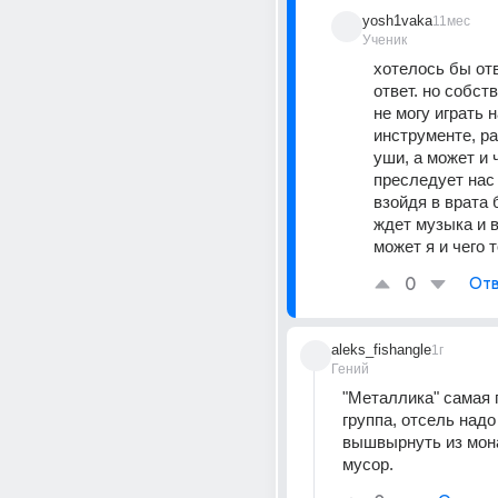
yosh1vaka
11мес
Ученик
хотелось бы отв
ответ. но собств
не могу играть н
инструменте, ра
уши, а может и 
преследует нас 
взойдя в врата 
ждет музыка и в
0
Отв
aleks_fishangle
1г
Гений
"Металлика" самая г
группа, отсель надо
вышвырнуть из мона
мусор.