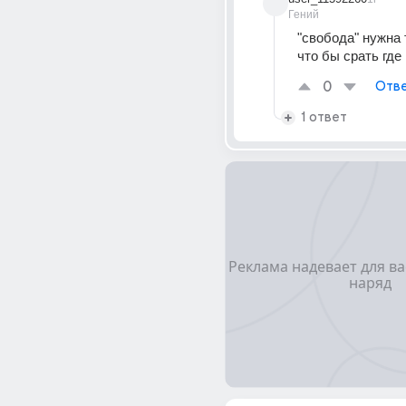
Гений
"свобода" нужна 
что бы срать где
0
Отве
1 ответ