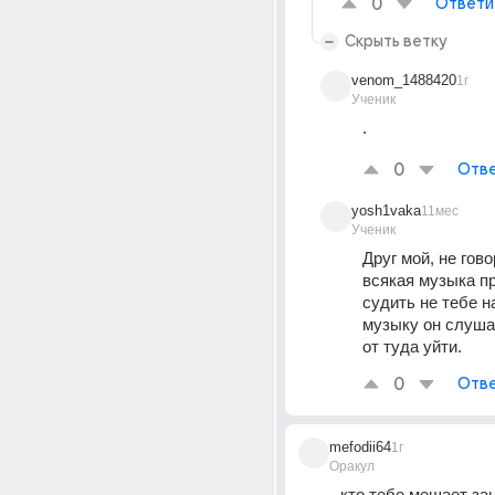
0
Ответи
Скрыть ветку
venom_1488420
1г
Ученик
.
0
Отве
yosh1vaka
11мес
Ученик
Друг мой, не гово
всякая музыка пр
судить не тебе на
музыку он слушае
от туда уйти. 
0
Отве
mefodii64
1г
Оракул
кто тебе мешает зан