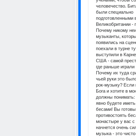
человечество. Битл
были специально 
подготовленными в
Великобритании - п
Почему никому неи
музыканты, которы
появились на сцене
поехали в турне ту
выступили в Карнег
США - самой прест
где раньше играли 
Почему их туда сра
чьей руки это было
рок-музыку? Если в
Бога и хотите в мон
должны понимать: 
явно будете иметь 
бесами! Вы готовы 
противостоять бес
монастыре у вас с 
начнется очень сил
музыка - это чисто