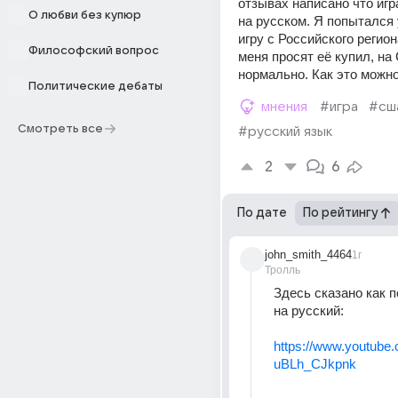
отзывах написано что игр
О любви без купюр
на русском. Я попытался 
игру с Российского региона
Философский вопрос
меня просят её купил, на 
нормально. Как это можн
Политические дебаты
мнения
#игра
#сш
Смотреть все
#русский язык
2
6
По дате
По рейтингу
john_smith_4464
1г
Тролль
Здесь сказано как п
на русский:
https://www.youtube
uBLh_CJkpnk