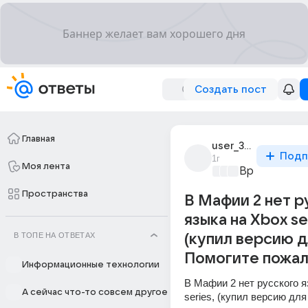
Создать пост
Главная
user_319197096
Подп
1г
Моя лента
Время игр
+3
Пространства
В Мафии 2 нет р
языка на Xbox se
В ТОПЕ НА ОТВЕТАХ
(купил версию д
Помогите пожал
Информационные технологии
В Мафии 2 нет русского я
А сейчас что-то совсем другое
series, (купил версию для 