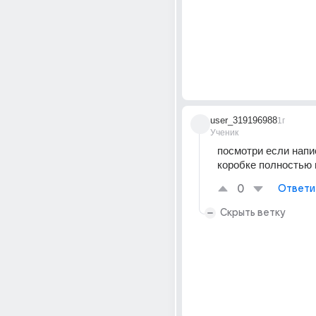
user_319196988
1г
Ученик
посмотри если напис
коробке полностью н
0
Ответи
Скрыть ветку