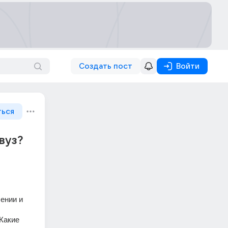
Создать пост
Войти
ться
вуз?
ении и 
Какие 