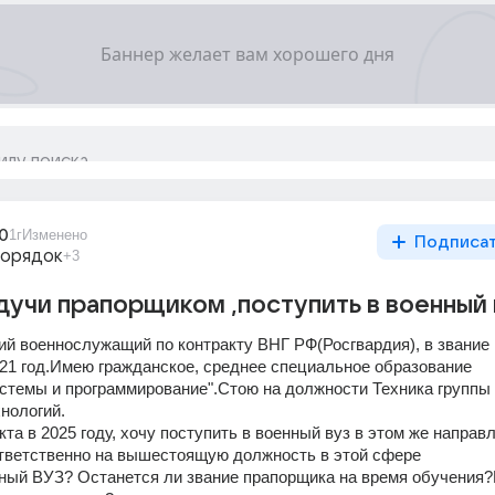
0
1г
Изменено
Подписа
порядок
+3
удучи прапорщиком ,поступить в военный 
й военнослужащий по контракту ВНГ РФ(Росгвардия), в звание 
21 год.Имею гражданское, среднее специальное образование 
темы и программирование".Стою на должности Техника группы 
нологий.
та в 2025 году, хочу поступить в военный вуз в этом же направл
тветственно на вышестоящую должность в этой сфере
нный ВУЗ? Останется ли звание прапорщика на время обучения?