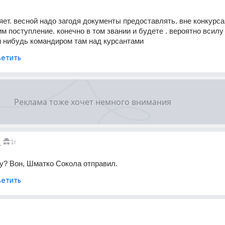
яет. весной надо загодя документы предоставлять. вне конкурса 
 поступление. конечно в том звании и будете . вероятно всилу 
м нибудь командиром там над курсантами
етить
_
1г
у? Вон, Шматко Сокола отправил.
етить