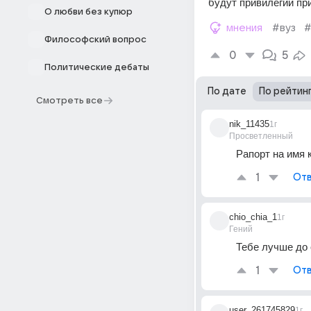
будут привилегии пр
О любви без купюр
мнения
#вуз
#
Философский вопрос
0
5
Политические дебаты
По дате
По рейтин
Смотреть все
nik_11435
1г
Просветленный
Рапорт на имя 
1
Отв
chio_chia_1
1г
Гений
Тебе лучше до 
1
Отв
user_261745829
1г