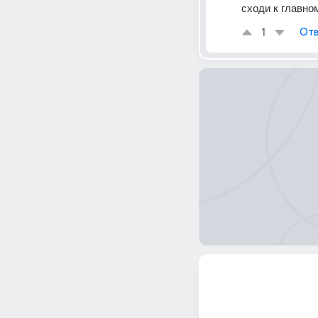
сходи к главно
1
Отв