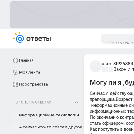
Главная
user_31926884
Закон и 
Моя лента
Могу ли я ,б
Пространства
Сейчас я действующи
прапорщика.Возраст 
В ТОПЕ НА ОТВЕТАХ
"информационные сис
информационных тех
Информационные технологии
По окончанию контрак
стать офицером, соо
А сейчас что-то совсем другое
Как поступить в вое