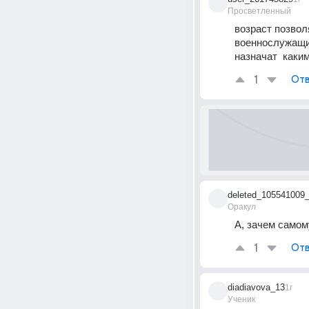
Просветленный
возраст позвол
военнослужащим
назначат  каки
1
Отв
deleted_105541009
Оракул
А, зачем самом
1
Отв
diadiavova_13
1г
Ученик