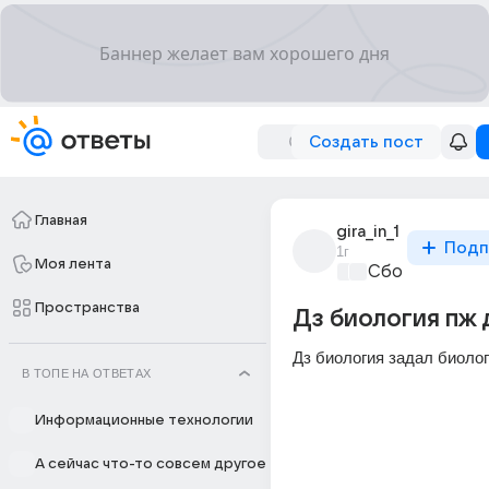
Создать пост
Главная
gira_in_1
Подп
1г
Моя лента
Сборная Дом
Пространства
Дз биология пж 
Дз биология задал биолог
В ТОПЕ НА ОТВЕТАХ
Информационные технологии
А сейчас что-то совсем другое