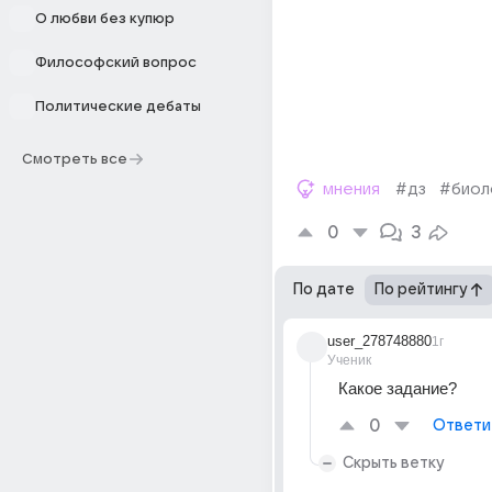
О любви без купюр
Философский вопрос
Политические дебаты
Смотреть все
мнения
#дз
#биол
0
3
По дате
По рейтингу
user_278748880
1г
Ученик
Какое задание?
0
Ответи
Скрыть ветку