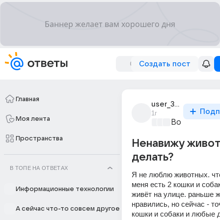
Создать пост
Главная
user_319287599
Подп
1г
Моя лента
Вопросы о ф
Пространства
Ненавижу живот
делать?
В ТОПЕ НА ОТВЕТАХ
Я не люблю животных. что
меня есть 2 кошки и собак
Информационные технологии
живёт на улице. раньше ж
нравились, но сейчас - точ
А сейчас что-то совсем другое
кошки и собаки и любые д