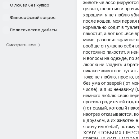
животные ассоциируются 
О любви без купюр
грязью, шерстью и прочим
хорошим. я не люблю убир
Философский вопрос
после кошек, моя первая к
нормально ходит в туалет,
Политические дебаты
пакостит, а вот кот...все в
мимо, разносит «gavno» по
Смотреть все
вообще он ужасно себя ве
постоянно пакостит. я не
и волосы на одежде, по эт
люблю ни гладить и брать 
никакое животное. гулять 
тоже не люблю. просто, в
без ума от зверей ( от мои
числе), а я их ненавижу (
немного люблю свою перву
просила родителей отдать
(тот самый, который пакост
наотрез отказываются. ко
к друзьям, а их животные 
я хочу им v'ebat', потому 
ХОЧУ ЧТОБЫ ИХ ШЕРСТ
ГРЯЗНЫЕ ЛАПЫ МОРАЛ