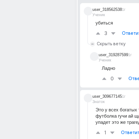
user_318562538
1г
Ученик
убиться
3
Ответи
Скрыть ветку
user_319287599
1г
Ученик
Ладно
0
Отве
user_309677145
1г
Знаток
Это у всех богатых т
футболка гучи ай ща
упадет это же траге
1
Ответи