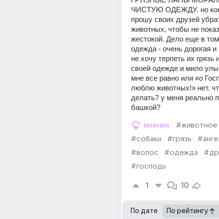
ЧИСТУЮ ОДЕЖДУ. но коне
прошу своих друзей убрат
животных, чтобы не показ
жестокой. Дело еще в том,
одежда - очень дорогая и 
не хочу терпеть их грязь 
своей одежде и мило улыб
мне все равно или «о Госпо
люблю животных!» нет. что
делать? у меня реально п
башкой?
мнения
#животное
#собаки
#грязь
#анге
#волос
#одежда
#др
#господь
1
10
По дате
По рейтингу