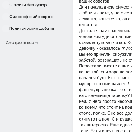
ваших советов.
О любви без купюр
Для начала дисклеймер: к
любви и ласке, у него есть
Философский вопрос
лежанка, когтеточка, он с
питается.
Политические дебаты
Достался нам с моим мол
человеком удивительный,
сказала туповатый кот. Хо
Смотреть все
девочку - оказалось глухо
мы его приняли, окружили
заботой, возвращать не ст
Переехали вместе с ним и
кошечкой, они хорошо ладя
начался бунт. Кот гоняет 
мусор, который найдет. Л
фантик, крышечка - его ц
на столешнице тарелку? 
ней. У него просто необъя
ко всему, что стоит на под
столе, полке. Оно все до
скинуто на пол. С игрушка
так интересно. Еще одна е
тени. Если вдруг на его го