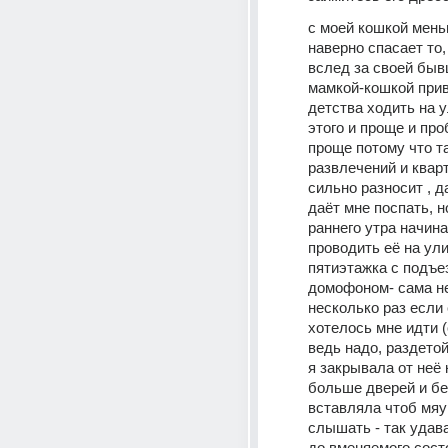
с моей кошкой мень
наверно спасает то, 
вслед за своей быв
мамкой-кошкой прив
детства ходить на у
этого и проще и про
проще потому что т
развлечений и кварт
сильно разносит , д
даёт мне поспать, но
раннего утра начина
проводить её на улиц
пятиэтажка с подъе
домофоном- сама не
несколько раз если 
хотелось мне идти (
ведь надо, раздетой
я закрывала от неё 
больше дверей и бе
вставляла чтоб мяук
слышать - так удав
до вменяемого состо