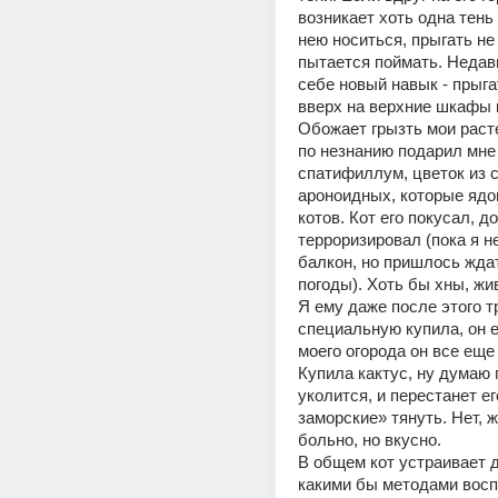
возникает хоть одна тень -
нею носиться, прыгать не 
пытается поймать. Недавн
себе новый навык - прыга
вверх на верхние шкафы к
Обожает грызть мои расте
по незнанию подарил мне 
спатифиллум, цветок из с
ароноидных, которые ядо
котов. Кот его покусал, до
терроризировал (пока я не
балкон, но пришлось жда
погоды). Хоть бы хны, жив
Я ему даже после этого тр
специальную купила, он ее
моего огорода он все еще н
Купила кактус, ну думаю п
уколится, и перестанет ег
заморские» тянуть. Нет, ж
больно, но вкусно. 
В общем кот устраивает д
какими бы методами восп