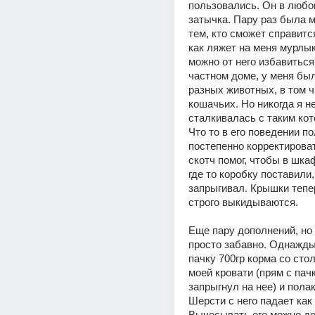
пользовались. Он в любой
затычка. Пару раз была м
тем, кто сможет справится
как ляжет на меня мурлыка
можно от него избавиться
частном доме, у меня был
разных животных, в том ч
кошачьих. Но никогда я не
сталкивалась с таким кот
Что то в его поведении по
постепенно корректировать
скотч помог, чтобы в шкаф
где то коробку поставили,
запрыгивал. Крышки тепер
строго выкидываются.
Еще пару дополнений, но 
просто забавно. Однажды
пачку 700гр корма со стол
моей кровати (прям с пачк
запрыгнул на нее) и полак
Шерсти с него падает как 
Вычесывать его можно дол