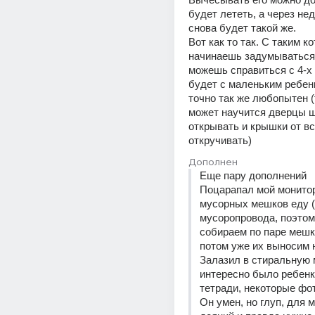
будет лететь, а через нед
снова будет такой же.
Вот как то так. С таким ко
начинаешь задумываться,
можешь справиться с 4-х 
будет с маленьким ребенк
точно так же любопытен (
может научится дверцы ш
открывать и крышки от вс
откручивать)
Дополнен
Еще пару дополнений
Поцарапал мой монитор
мусорных мешков еду (у
мусоропровода, поэтом
собираем по паре мешко
потом уже их выносим н
Залазил в стиральную 
интересно было ребенку
тетради, некоторые фот
Он умен, но глуп, для м