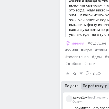
деяний и правда нужно 
включить смекалку, что
это тогда, когда никто н
знать, в какой мешок хо
закинули пакет из под м
вытащить фотку из пла
папки и уже потом погры
ум явно идет не в ту ст
мнения
#будущее
#химия
#корм
#овцы
#воспитание
#дом
#
#любовь
#тени
-2
2
По дате
По рейтингу
lialive21ok
9мес
Изменено
Оракул
займитесь его дрес