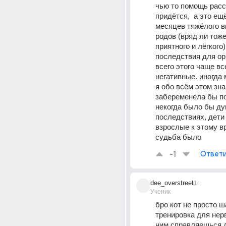
чью то помощь расс
придётся,  а это ещё
месяцев тяжёлого в
родов (вряд ли тоже
приятного и лёгкого) 
последствия для орг
всего этого чаще все
негативные. иногда 
я обо всём этом знаю
забеременела бы по
некогда было бы дум
последствиях, дети
взрослые к этому вр
судьба было
-1
Ответи
dee_overstreet
1г
Ученик
бро кот не просто ш
тренировка для нерв
ним справляешься д