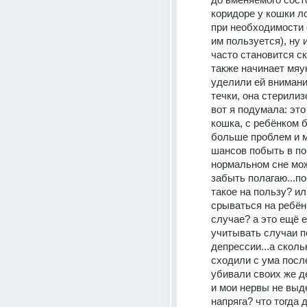
коридоре у кошки лот
при необходимости 
им пользуется), ну и
часто становится ск
также начинает мяук
уделили ей внимание
течки, она стерилизо
вот я подумала: это
кошка, с ребёнком б
больше проблем и 
шансов побыть в поко
нормальном сне мо
забыть полагаю...по
такое на пользу? или
срываться на ребёнк
случае? а это ещё е
учитывать случаи п
депрессии...а сколь
сходили с ума после
убивали своих же де
и мои нервы не выде
напряга? что тогда д