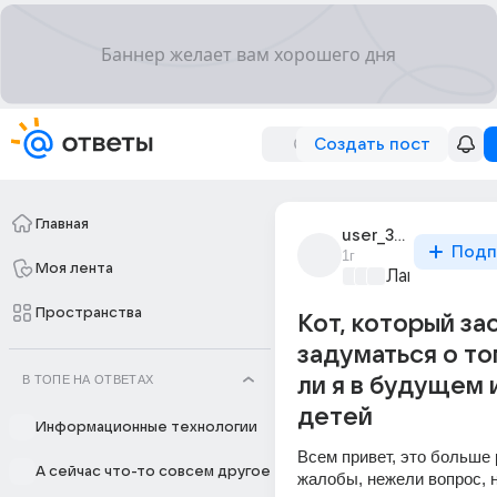
Создать пост
Главная
user_319202131
Подп
1г
Моя лента
Лапки и хвос
Пространства
Кот, который за
задуматься о то
В ТОПЕ НА ОТВЕТАХ
ли я в будущем 
детей
Информационные технологии
Всем привет, это больше 
А сейчас что-то совсем другое
жалобы, нежели вопрос, но