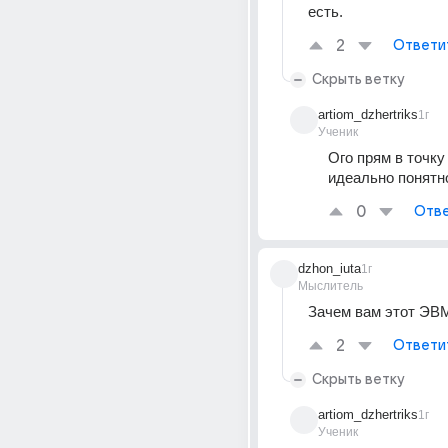
есть.
2
Ответи
Скрыть ветку
artiom_dzhertriks
1г
Ученик
Ого прям в точку 
идеально понятн
0
Отве
dzhon_iuta
1г
Мыслитель
Зачем вам этот ЭВ
2
Ответи
Скрыть ветку
artiom_dzhertriks
1г
Ученик