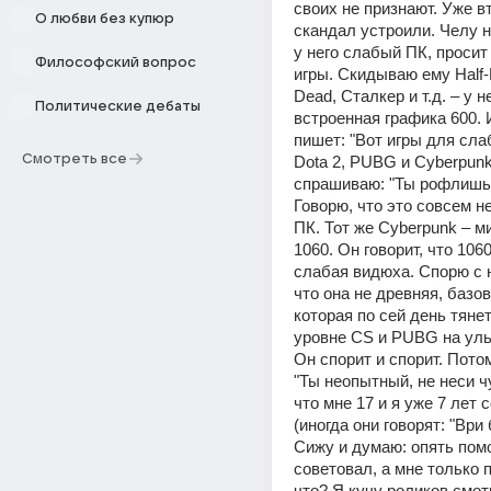
своих не признают. Уже вт
О любви без купюр
скандал устроили. Челу н
у него слабый ПК, просит
Философский вопрос
игры. Скидываю ему Half-Lif
Dead, Сталкер и т.д. – у не
Политические дебаты
встроенная графика 600. И
пишет: "Вот игры для слаб
Смотреть все
Dota 2, PUBG и Cyberpunk 
спрашиваю: "Ты рофлишь?"
Говорю, что это совсем н
ПК. Тот же Cyberpunk – м
1060. Он говорит, что 1060
слабая видюха. Спорю с н
что она не древняя, базов
которая по сей день тянет
уровне CS и PUBG на ульт
Он спорит и спорит. Потом
"Ты неопытный, не неси чу
что мне 17 и я уже 7 лет 
(иногда они говорят: "Ври 
Сижу и думаю: опять помо
советовал, а мне только п
что? Я кучу роликов смотр