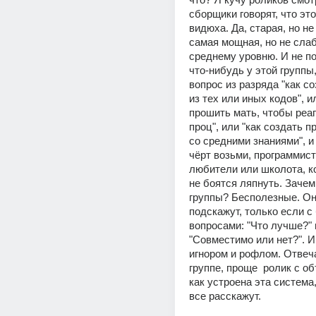
сборщики говорят, что это
видюха. Да, старая, но не 
самая мощная, но не слаб
среднему уровню. И не по
что-нибудь у этой группы,
вопрос из разряда "как со
из тех или иных кодов", ил
прошить мать, чтобы реаг
проц", или "как создать пр
со средними знаниями", и т.
чёрт возьми, программист!
любители или школота, ко
не боятся ляпнуть. Зачем 
группы? Бесполезные. Они
подскажут, только если с
вопросами: "Что лучше?" и
"Совместимо или нет?". И т
игнором и рофлом. Отвеча
группе, проще  ролик с об
как устроена эта система,
все расскажут.