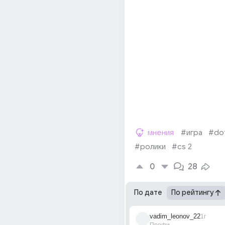
мнения
#игра
#do
#ролики
#cs 2
0
28
По дате
По рейтингу
vadim_leonov_22
1г