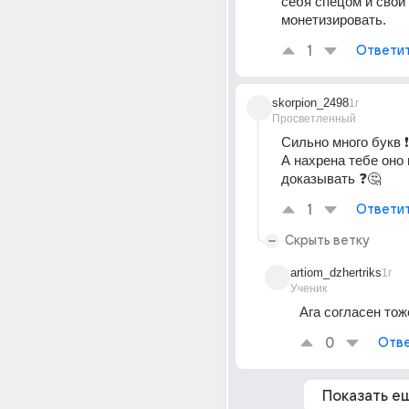
себя спецом и свои 
монетизировать.
1
Ответи
skorpion_2498
1г
Просветленный
Сильно много букв ❗
А нахрена тебе оно 
доказывать ❓🤔
1
Ответи
Скрыть ветку
artiom_dzhertriks
1г
Ученик
Ага согласен тож
0
Отве
Показать е