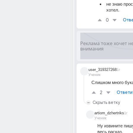
не знаю прос
хотел.
0
Отве
user_319327268
1г
Ученик
Слишком много бук
2
Ответи
Скрыть ветку
artiom_dzhertriks
1г
Ученик
Ну извините пиш
весь расказ.