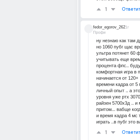
1
Ответи
fedor_egorov_262
1г
Профи
ну незнаю как там д
но 1060 пубг щас вр
ультра потянет 60 фп
учитывать еще время
процента фпс.. буду
комфортная игра в п
начинается от 120+ 
времени кадра от 5 м
личный опыт .. а эт
уровня уже ртх 3070
райзен 5700х3д .. и
притом... вабще когд
и время кадра 4 мс 
играть ..в пубг это 
1
Ответи