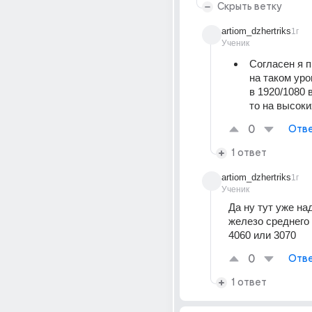
Скрыть ветку
artiom_dzhertriks
1г
Ученик
Согласен я п
на таком уро
в 1920/1080 
то на высоки
0
Отве
1 ответ
artiom_dzhertriks
1г
Ученик
Да ну тут уже на
железо среднего 
4060 или 3070
0
Отве
1 ответ