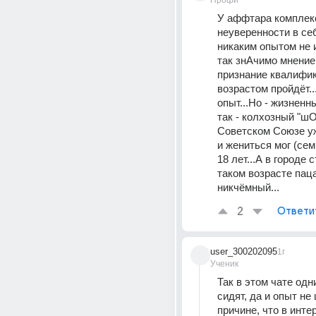
Профи
У аффтара комплекс
неуверенности в себе
никаким опытом не и
так знАчимо мнение 
признание квалифика
возрастом пройдёт...
опыт...Но - жизненный
так - колхозный "шО
Советском Союзе уж
и жениться мог (сем
18 лет...А в городе с
таком возрасте паца
никчёмный...
2
Ответи
user_300202095
1г
Ученик
Так в этом чате одни
сидят, да и опыт не 
причине, что в интер