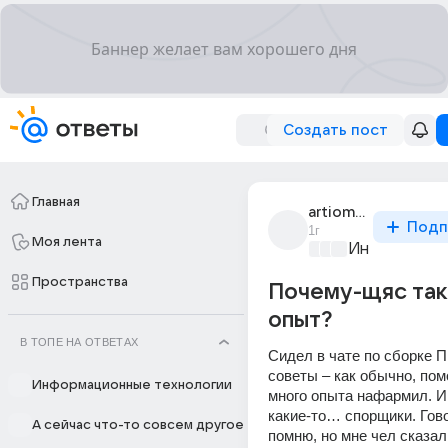
Создать пост
Главная
artiom_dzhertriks
Подп
1г
Моя лента
Информацио
Пространства
Почему-щяс так
опыт?
В ТОПЕ НА ОТВЕТАХ
Сидел в чате по сборке П
советы – как обычно, помо
Информационные технологии
много опыта нафармил. И 
какие-то… спорщики. Говор
А сейчас что-то совсем другое
помню, но мне чел сказал..