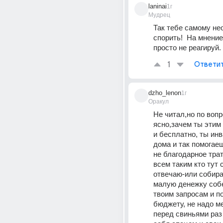
laninai
1г
Мудрец
Так тебе самому не
спорить!  На мнение
просто не реагируй.
1
Ответи
dzho_lenon
1г
Оракул
Не читал,но по вопро
ясно,зачем ты этим
и бесплатно, ты инв
дома и так помогае
не благодарное трат
всем таким кто тут 
отвечаю-или собирай
малую денежку собер
твоим запросам и по
бюджету, не надо ме
перед свиньями раз