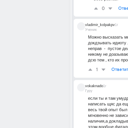
0
Отве
vladimir_kolpakpv
1г
Ученик
Можно высказать мне
докдзывать идиоту , 
неправ  -  пустое дел
никому не доазываю 
дсю тем , кто их про
1
Ответи
vokaknado
1г
Гуру
если ты и там умудр
написать щяс да ещё 
весь твой опыт был 
мгновенно не зависи
наличия,а докладыв
этом вообще фатал