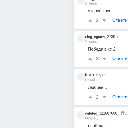
Ученик
чтение книг
2
Ответи
oleg_egorov_2739
1г
Ученик
Победа в кс 2
3
Ответи
k_a_r_r_y
1г
Гений
Любовь...
2
Ответи
deleted_312687608_
1г
Мудрец
свобода