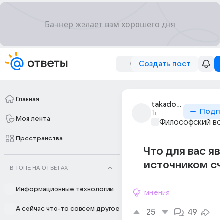
Создать пост
Главная
takadoshika_3
Подп
1г
Моя лента
Философский в
Пространства
Что для вас я
источником с
В ТОПЕ НА ОТВЕТАХ
Информационные технологии
мнения
А сейчас что-то совсем другое
25
49