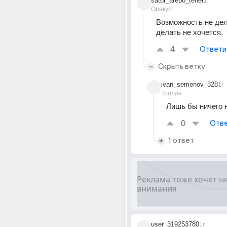
sator_arepo_tenet
1г
Оракул
Возможность не дела
делать не хочется.
4
Ответи
Скрыть ветку
ivan_semenov_328
1г
Тролль
Лишь бы ничего н
0
Отве
1 ответ
user_319253780
1г