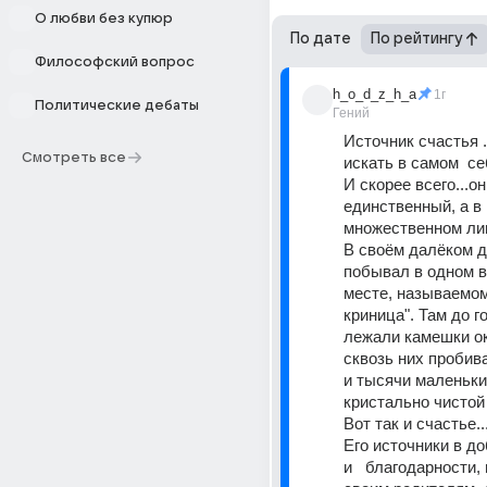
О любви без купюр
По дате
По рейтингу
Философский вопрос
h_o_d_z_h_a
1г
Политические дебаты
Гений
Источник счастья ..
Смотреть все
искать в самом  себ
И скорее всего...он 
единственный, а в 
множественном ли
В своём далёком де
побывал в одном 
месте, называемом
криница". Там до го
лежали камешки ок
сквозь них пробив
и тысячи маленьки
кристально чистой 
Вот так и счастье...
Его источники в до
и   благодарности, 