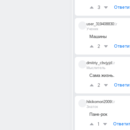
3
Ответи
user_319408830
1г
Ученик
Машины
2
Ответи
dmitriy_cbvjyjd
1г
Мыслитель
Сама жизнь.
2
Ответи
hikikomori2009
1г
Знаток
Панк-рок
1
Ответи