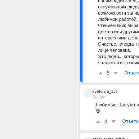
своим родителям, д
окружающим людям
возможности заним
любимой работой, 
чтением книг, выр
цветов или другими
интересными дела
Счастье...иногда  н
лице человека. 
Это люди... которы
являются источник
5
Ответ
svetoiara_13
1г
Оракул
Любимые. Так уж по
👋
4
Ответи