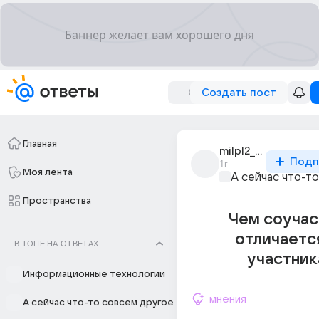
Создать пост
Главная
milpl2_milpl2
Подп
1г
Моя лента
А сейчас что-т
Пространства
Чем соучас
отличаетс
В ТОПЕ НА ОТВЕТАХ
участник
Информационные технологии
мнения
А сейчас что-то совсем другое