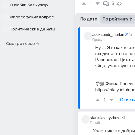
1
3
О любви без купюр
Философский вопрос
По дате
По рейтингу
Политические дебаты
adeksandr_markin
1г
Оракул
Смотреть все
Ну ... Это как в сек
входит а что то нет
Раневская. Цитата: 
яйца, участвую, но 
🧑🏼 Фаина Раневск
https://citaty.info/q
1
Ответ
stanislav_ryzhov_8
1г
Гений
Участник это добрые