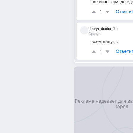
где вино, там где ед
1
Ответи
dobryi_diadia_1
1г
Оракул
всем дадут...
1
Ответи