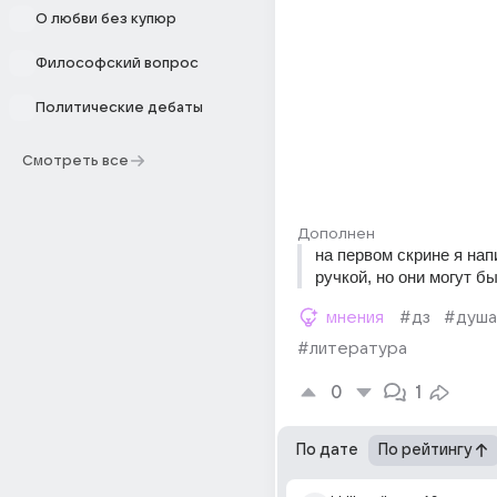
О любви без купюр
Философский вопрос
Политические дебаты
Смотреть все
Дополнен
на первом скрине я нап
ручкой, но они могут б
мнения
#дз
#душа
#литература
0
1
По дате
По рейтингу