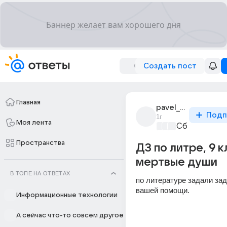
Создать пост
Главная
pavel_senchukov_13
Подп
1г
Моя лента
Сборная До
Пространства
ДЗ по литре, 9 к
мертвые души
В ТОПЕ НА ОТВЕТАХ
по литературе задали зад
вашей помощи.
Информационные технологии
А сейчас что-то совсем другое