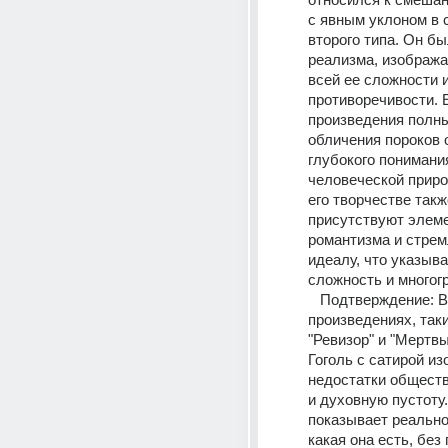
с явным уклоном в с
второго типа. Он бы
реализма, изображая
всей ее сложности и
противоречивости. Е
произведения полны
обличения пороков 
глубокого понимания
человеческой приро
его творчестве также
присутствуют элеме
романтизма и стремл
идеалу, что указывае
сложность и многогр
   Подтверждение: В своих 
произведениях, таки
"Ревизор" и "Мертвы
Гоголь с сатирой из
недостатки обществ
и духовную пустоту.
показывает реальнос
какая она есть, без 