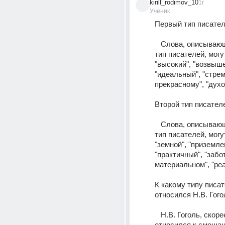
kirill_rodimov_10
1г
Ученик
Первый тип писател
   Слова, описывающие первый 
тип писателей, могу
"высокий", "возвыше
"идеальный", "стрем
прекрасному", "духо
Второй тип писателе
   Слова, описывающие второй 
тип писателей, могу
"земной", "приземлен
"практичный", "забо
материальном", "ре
К какому типу писат
относился Н.В. Гого
   Н.В. Гоголь, скорее всего, 
относился к смешанн