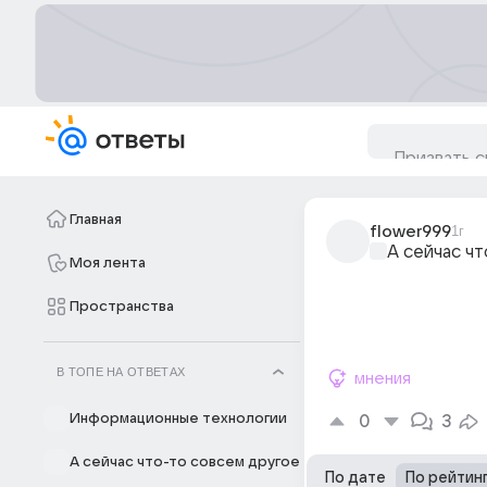
Главная
flower999
1г
А сейчас ч
Моя лента
Пространства
В ТОПЕ НА ОТВЕТАХ
мнения
Информационные технологии
0
3
А сейчас что-то совсем другое
По дате
По рейтин