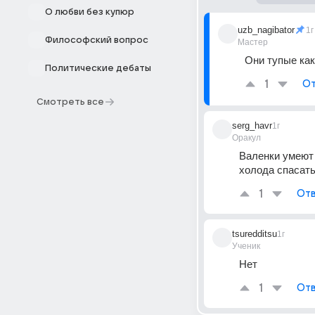
О любви без купюр
uzb_nagibator
1г
Философский вопрос
Мастер
Они тупые как
Политические дебаты
1
От
Смотреть все
serg_havr
1г
Оракул
Валенки умеют 
холода спасать
1
Отв
tsuredditsu
1г
Ученик
Нет
1
Отв