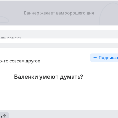
Подписа
то-то совсем другое
Валенки умеют думать?
гу