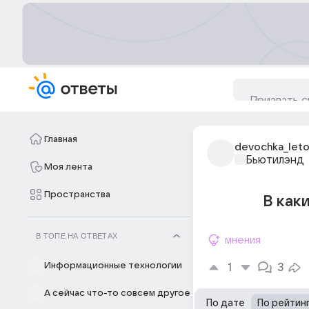
Главная
devochka_leto
Бьютилэнд
Моя лента
Пространства
В как
В ТОПЕ НА ОТВЕТАХ
мнения
Информационные технологии
1
3
А сейчас что-то совсем другое
По дате
По рейтин