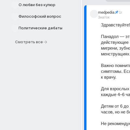
О любви без купюр
medpedia
1г
Философский вопрос
Знаток
Здравствуйте!
Политические дебаты
Панадол — эт
действующее в
Смотреть все
мигрени, зубн
менструациях.
Важно помнить
симптомы. Есл
к врачу.
Для взрослых 
каждые 4–6 час
Детям от 6 до
часов, но не б
Не рекомендуе