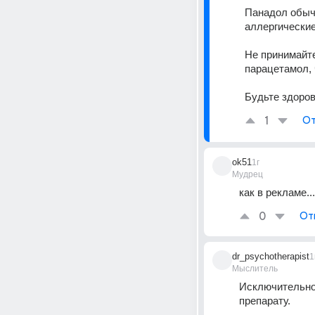
Панадол обычн
аллергические
Не принимайт
парацетамол, 
Будьте здоро
1
От
ok51
1г
Мудрец
как в рекламе...
0
От
dr_psychotherapist
1
Мыслитель
Исключительно 
препарату.