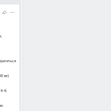
, 
ратиться 
 мг) 
4–6 
м. 