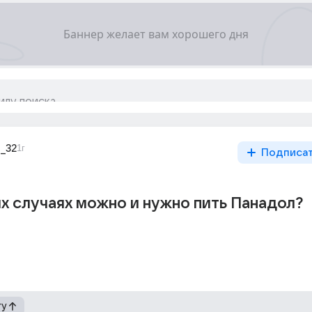
_32
1г
Подписа
их cлучаях мoжно и нyжно пить Панадол?
гу