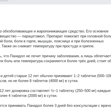
о обезболивающее и жаропонижающее средство. Его основное 
ещество — парацетамол. Препарат помогает при головной боли
ой боли, боли в горле, мышцах, пояснице и при болезненных 
 Также он снижает температуру при простуде и гриппе. 
, что Панадол не лечит причину заболевания, а лишь облегчает 
и боль или температура сохраняются более трёх дней, стоит об
и детей старше 12 лет обычно принимают 1–2 таблетки (500–1000
ов, но не более 8 таблеток (4000 мг) в сутки. 
 12 лет дозировка составляет ½–1 таблетку (250–500 мг) каждые 
олее 4 таблеток (2000 мг) в сутки. 
тся принимать Панадол более 3 дней без консультации с врачо