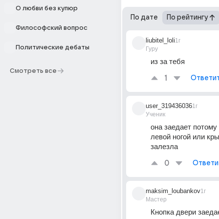
О любви без купюр
По дате
По рейтингу
Философский вопрос
liubitel_loli
1г
Политические дебаты
Гуру
из за тебя
Смотреть все
1
Ответи
user_319436036
1г
Ученик
она заедает потому 
левой ногой или кры
залезла
0
Ответи
maksim_loubankov
1г
Мастер
Кнопка двери заедает