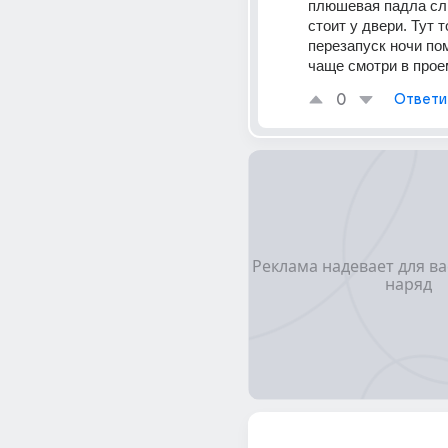
плюшевая падла сл
стоит у двери. Тут т
перезапуск ночи пом
чаще смотри в прое
0
Ответи