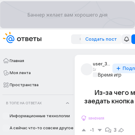
Создать пост
Главная
user_318856493
Подп
1г
Моя лента
Время игр
Пространства
Из-за чего 
заедать кнопка
В ТОПЕ НА ОТВЕТАХ
Информационные технологии
мнения
А сейчас что-то совсем другое
-1
3