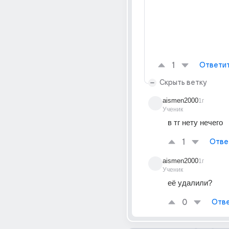
1
Ответи
Скрыть ветку
aismen2000
1г
Ученик
в тг нету нечего
1
Отве
aismen2000
1г
Ученик
её удалили?
0
Отве