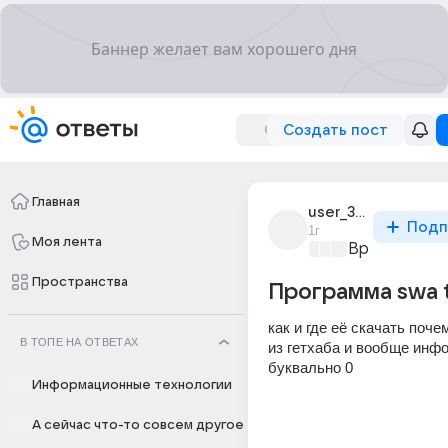
Создать пост
Главная
user_319481052
Подп
1г
Моя лента
Время игр
+3
Пространства
Программа swa t
как и где её скачать поче
В ТОПЕ НА ОТВЕТАХ
из гетхаба и вообще инфо
буквально 0
Информационные технологии
А сейчас что-то совсем другое