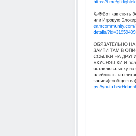
https://t.me/gfklightcl
🦾🐞Вот как снять б
или Игровую Блокир
eamcommunity.com/sha
details/?id=31959409
ОБЯЗАТЕЛЬНО НА 
ЗАЙТИ ТАМ В ОПИ
ССЫЛКИ НА ДРУГИ
ВКУСНЯШКИ И полез
оставлю ссылку на с
плейлисты кто читает
записи(сообщества) 
ps://youtu.be/rHdun