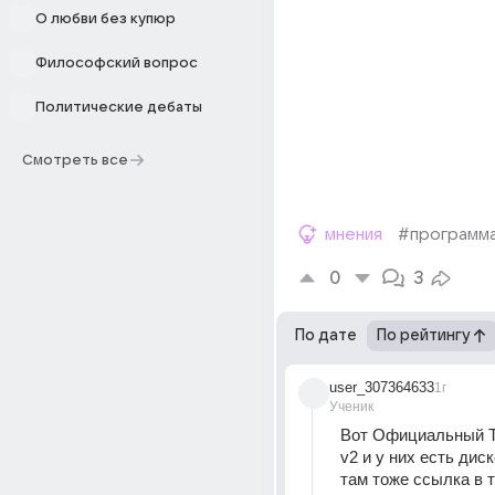
О любви без купюр
Философский вопрос
Политические дебаты
Смотреть все
мнения
#программ
0
3
По дате
По рейтингу
user_307364633
1г
Ученик
Вот Официальный Т
v2 и у них есть диск
там тоже ссылка в тг