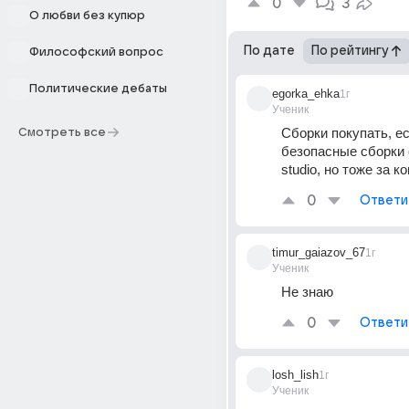
0
3
О любви без купюр
По дате
По рейтингу
Философский вопрос
Политические дебаты
egorka_ehka
1г
Ученик
Сборки покупать, ес
Смотреть все
безопасные сборки о
studio, но тоже за к
0
Ответи
timur_gaiazov_67
1г
Ученик
Не знаю
0
Ответи
losh_lish
1г
Ученик