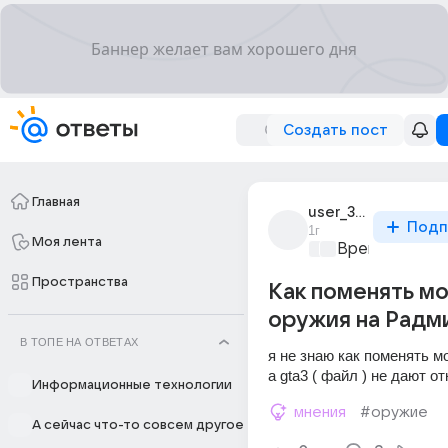
Создать пост
Главная
user_309139420
Подп
1г
Моя лента
Время игр
+1
Пространства
Как поменять м
оружия на Радм
В ТОПЕ НА ОТВЕТАХ
я не знаю как поменять м
а gta3 ( файл ) не дают о
Информационные технологии
мнения
#оружие
А сейчас что-то совсем другое